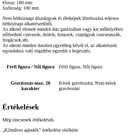
Hossz: 180 mm
Szélesség: 100 mm
Nem hétköznapi dísztárgyak és életképek létrehozása teljesen
hétköznapi alkatrészekből.
Az alkotó elemek minden ház garázsában vagy kis műhelyében
előforduló csavarok, drótok, lemezek, csapágyak csavaranyák,
forgácsok,stb.
Az alkotó minden darabot egyedileg készít el, az alkatrészek
egymáshoz való rögzítése egyedül a hegesztés.
Férfi figura / Női figura
Férfi figura, Női figura
Gravírozás max. 20
Kérek gravírozást, Nem kérek
karakter
gravírozást
Értékelések
Még nincsenek értékelések.
„Kőműves ajándék” értékelése elsőként