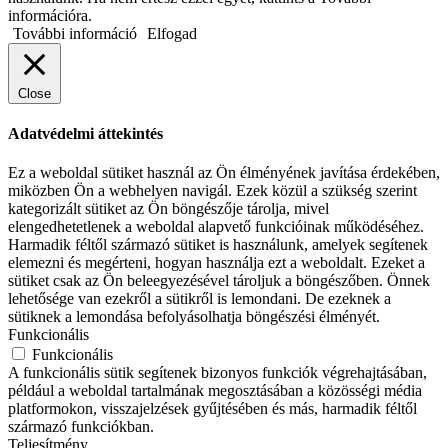
információra.
További információ
Elfogad
Close
Adatvédelmi áttekintés
Ez a weboldal sütiket használ az Ön élményének javítása érdekében,
miközben Ön a webhelyen navigál. Ezek közül a szükség szerint
kategorizált sütiket az Ön böngészője tárolja, mivel
elengedhetetlenek a weboldal alapvető funkcióinak működéséhez.
Harmadik féltől származó sütiket is használunk, amelyek segítenek
elemezni és megérteni, hogyan használja ezt a weboldalt. Ezeket a
sütiket csak az Ön beleegyezésével tároljuk a böngészőben. Önnek
lehetősége van ezekről a sütikről is lemondani. De ezeknek a
sütiknek a lemondása befolyásolhatja böngészési élményét.
Funkcionális
Funkcionális
A funkcionális sütik segítenek bizonyos funkciók végrehajtásában,
például a weboldal tartalmának megosztásában a közösségi média
platformokon, visszajelzések gyűjtésében és más, harmadik féltől
származó funkciókban.
Teljesítmény