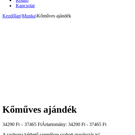
Rólam
Kapcsolat
Kezdőlap
\
Munka
\
Kőműves ajándék
Kőműves ajándék
34290
Ft
–
37465
Ft
Ártartomány: 34290 Ft - 37465 Ft
A szoborra kérhető személyre szabott gravírozás is!