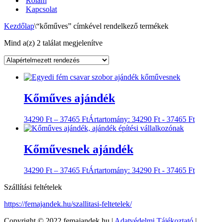
Rólam
Kapcsolat
Kezdőlap
\
“kőműves” címkével rendelkező termékek
Mind a(z) 2 találat megjelenítve
Kőműves ajándék
34290
Ft
–
37465
Ft
Ártartomány: 34290 Ft - 37465 Ft
Kőművesnek ajándék
34290
Ft
–
37465
Ft
Ártartomány: 34290 Ft - 37465 Ft
Szállítási feltételek
https://femajandek.hu/szallitasi-feltetelek/
Copyright © 2022 femajandek.hu |
Adatvédelmi Tájékoztató
|