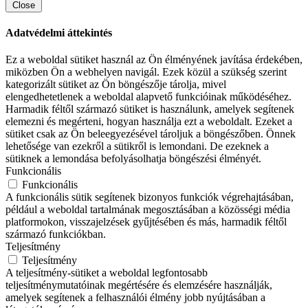
Close
Adatvédelmi áttekintés
Ez a weboldal sütiket használ az Ön élményének javítása érdekében,
miközben Ön a webhelyen navigál. Ezek közül a szükség szerint
kategorizált sütiket az Ön böngészője tárolja, mivel
elengedhetetlenek a weboldal alapvető funkcióinak működéséhez.
Harmadik féltől származó sütiket is használunk, amelyek segítenek
elemezni és megérteni, hogyan használja ezt a weboldalt. Ezeket a
sütiket csak az Ön beleegyezésével tároljuk a böngészőben. Önnek
lehetősége van ezekről a sütikről is lemondani. De ezeknek a
sütiknek a lemondása befolyásolhatja böngészési élményét.
Funkcionális
Funkcionális
A funkcionális sütik segítenek bizonyos funkciók végrehajtásában,
például a weboldal tartalmának megosztásában a közösségi média
platformokon, visszajelzések gyűjtésében és más, harmadik féltől
származó funkciókban.
Teljesítmény
Teljesítmény
A teljesítmény-sütiket a weboldal legfontosabb
teljesítménymutatóinak megértésére és elemzésére használják,
amelyek segítenek a felhasználói élmény jobb nyújtásában a