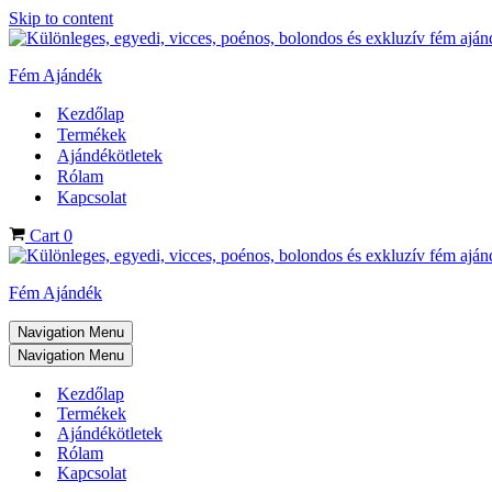
Skip to content
Fém Ajándék
Kezdőlap
Termékek
Ajándékötletek
Rólam
Kapcsolat
Cart
0
Fém Ajándék
Navigation Menu
Navigation Menu
Kezdőlap
Termékek
Ajándékötletek
Rólam
Kapcsolat