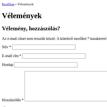
Kezdőlap
»
Vélemények
Vélemények
Vélemény, hozzászólás?
Az e-mail címet nem tesszük közzé.
A kötelező mezőket
*
karakterrel 
Név
*
E-mail cím
*
Honlap
Hozzászólás
*