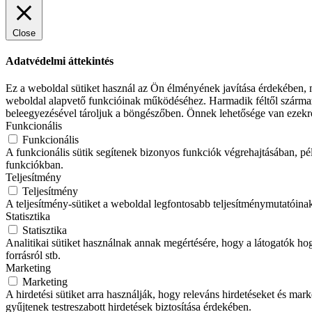
Close
Adatvédelmi áttekintés
Ez a weboldal sütiket használ az Ön élményének javítása érdekében, m
weboldal alapvető funkcióinak működéséhez. Harmadik féltől származó
beleegyezésével tároljuk a böngészőben. Önnek lehetősége van ezekrő
Funkcionális
Funkcionális
A funkcionális sütik segítenek bizonyos funkciók végrehajtásában, p
funkciókban.
Teljesítmény
Teljesítmény
A teljesítmény-sütiket a weboldal legfontosabb teljesítménymutatóina
Statisztika
Statisztika
Analitikai sütiket használnak annak megértésére, hogy a látogatók hog
forrásról stb.
Marketing
Marketing
A hirdetési sütiket arra használják, hogy releváns hirdetéseket és m
gyűjtenek testreszabott hirdetések biztosítása érdekében.