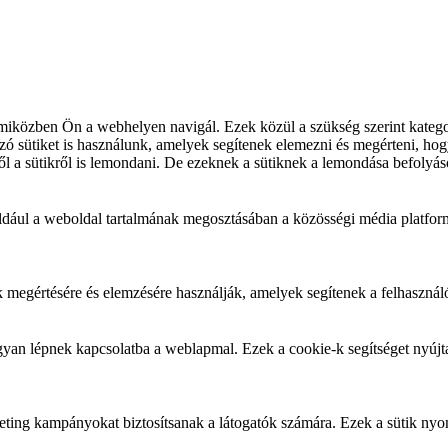
iközben Ön a webhelyen navigál. Ezek közül a szükség szerint kategori
 sütiket is használunk, amelyek segítenek elemezni és megérteni, hogy
l a sütikről is lemondani. De ezeknek a sütiknek a lemondása befolyás
éldául a weboldal tartalmának megosztásában a közösségi média platfor
k megértésére és elemzésére használják, amelyek segítenek a felhasznál
yan lépnek kapcsolatba a weblapmal. Ezek a cookie-k segítséget nyújtan
arketing kampányokat biztosítsanak a látogatók számára. Ezek a sütik ny