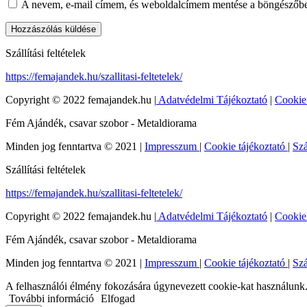
A nevem, e-mail címem, és weboldalcímem mentése a böngészőb
Szállítási feltételek
https://femajandek.hu/szallitasi-feltetelek/
Copyright © 2022 femajandek.hu |
Adatvédelmi Tájékoztató
|
Cookie
Fém Ajándék, csavar szobor - Metaldiorama
Minden jog fenntartva © 2021 |
Impresszum
|
Cookie tájékoztató
|
Szá
Szállítási feltételek
https://femajandek.hu/szallitasi-feltetelek/
Copyright © 2022 femajandek.hu |
Adatvédelmi Tájékoztató
|
Cookie
Fém Ajándék, csavar szobor - Metaldiorama
Minden jog fenntartva © 2021 |
Impresszum
|
Cookie tájékoztató
|
Szá
A felhasználói élmény fokozására úgynevezett cookie-kat használunk. 
További információ
Elfogad