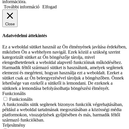
információra.
További információ
Elfogad
Close
Adatvédelmi áttekintés
Ez a weboldal sütiket használ az Ön élményének javítása érdekében,
miközben Ön a webhelyen navigál. Ezek közül a szükség szerint
kategorizált sütiket az Ön böngészője tárolja, mivel
elengedhetetlenek a weboldal alapvető funkcióinak működéséhez.
Harmadik féltől származó sütiket is használunk, amelyek segítenek
elemezni és megérteni, hogyan használja ezt a weboldalt. Ezeket a
sütiket csak az Ön beleegyezésével tároljuk a böngészőben. Önnek
lehetősége van ezekről a sütikről is lemondani. De ezeknek a
sütiknek a lemondása befolyásolhatja böngészési élményét.
Funkcionális
Funkcionális
A funkcionális sütik segítenek bizonyos funkciók végrehajtásában,
például a weboldal tartalmának megosztásában a közösségi média
platformokon, visszajelzések gyűjtésében és más, harmadik féltől
származó funkciókban.
Teljesítmény