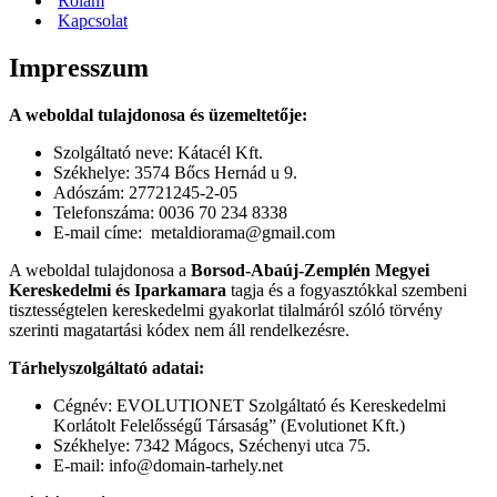
Rólam
Kapcsolat
Impresszum
A weboldal tulajdonosa és üzemeltetője:
Szolgáltató neve: Kátacél Kft.
Székhelye: 3574 Bőcs Hernád u 9.
Adószám: 27721245-2-05
Telefonszáma: 0036 70 234 8338
E-mail címe: metaldiorama@gmail.com
A weboldal tulajdonosa a
Borsod-Abaúj-Zemplén Megyei
Kereskedelmi és Iparkamara
tagja és a fogyasztókkal szembeni
tisztességtelen kereskedelmi gyakorlat tilalmáról szóló törvény
szerinti magatartási kódex nem áll rendelkezésre.
Tárhelyszolgáltató adatai:
Cégnév: EVOLUTIONET Szolgáltató és Kereskedelmi
Korlátolt Felelősségű Társaság” (Evolutionet Kft.)
Székhelye: 7342 Mágocs, Széchenyi utca 75.
E-mail: info@domain-tarhely.net