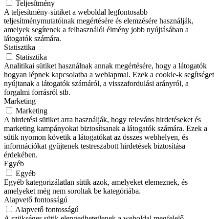
Teljesítmény
A teljesítmény-sütiket a weboldal legfontosabb
teljesítménymutatóinak megértésére és elemzésére használják,
amelyek segítenek a felhasználói élmény jobb nyújtásában a
látogatók számára.
Statisztika
Statisztika
Analitikai sütiket használnak annak megértésére, hogy a látogatók
hogyan lépnek kapcsolatba a weblapmal. Ezek a cookie-k segítséget
nyújtanak a látogatók számáról, a visszafordulási arányról, a
forgalmi forrásról stb.
Marketing
Marketing
A hirdetési sütiket arra használják, hogy releváns hirdetéseket és
marketing kampányokat biztosítsanak a látogatók számára. Ezek a
sütik nyomon követik a látogatókat az összes webhelyen, és
információkat gyűjtenek testreszabott hirdetések biztosítása
érdekében.
Egyéb
Egyéb
Egyéb kategorizálatlan sütik azok, amelyeket elemeznek, és
amelyeket még nem soroltak be kategóriába.
Alapvető fontosságú
Alapvető fontosságú
A szükséges sütik elengedhetetlenek a weboldal megfelelő