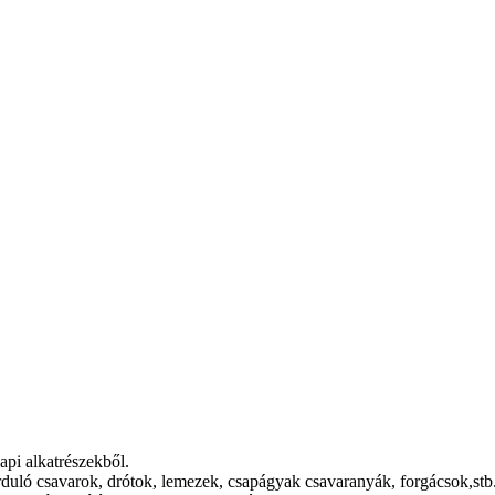
api alkatrészekből.
uló csavarok, drótok, lemezek, csapágyak csavaranyák, forgácsok,stb