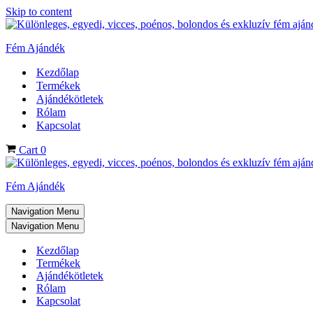
Skip to content
Fém Ajándék
Kezdőlap
Termékek
Ajándékötletek
Rólam
Kapcsolat
Cart
0
Fém Ajándék
Navigation Menu
Navigation Menu
Kezdőlap
Termékek
Ajándékötletek
Rólam
Kapcsolat