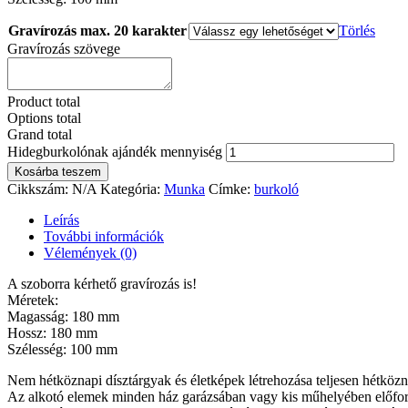
Gravírozás max. 20 karakter
Törlés
Gravírozás szövege
Product total
Options total
Grand total
Hidegburkolónak ajándék mennyiség
Kosárba teszem
Cikkszám:
N/A
Kategória:
Munka
Címke:
burkoló
Leírás
További információk
Vélemények (0)
A szoborra kérhető gravírozás is!
Méretek:
Magasság: 180 mm
Hossz: 180 mm
Szélesség: 100 mm
Nem hétköznapi dísztárgyak és életképek létrehozása teljesen hétközn
Az alkotó elemek minden ház garázsában vagy kis műhelyében előford