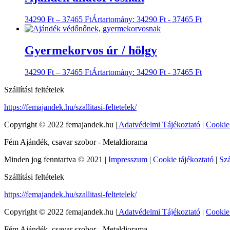
34290
Ft
–
37465
Ft
Ártartomány: 34290 Ft - 37465 Ft
Gyermekorvos úr / hölgy
34290
Ft
–
37465
Ft
Ártartomány: 34290 Ft - 37465 Ft
Szállítási feltételek
https://femajandek.hu/szallitasi-feltetelek/
Copyright © 2022 femajandek.hu |
Adatvédelmi Tájékoztató
|
Cookie
Fém Ajándék, csavar szobor - Metaldiorama
Minden jog fenntartva © 2021 |
Impresszum
|
Cookie tájékoztató
|
Szá
Szállítási feltételek
https://femajandek.hu/szallitasi-feltetelek/
Copyright © 2022 femajandek.hu |
Adatvédelmi Tájékoztató
|
Cookie
Fém Ajándék, csavar szobor - Metaldiorama