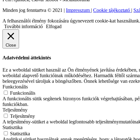
Minden jog fenntartva © 2021 |
Impresszum
|
Cookie tájékoztató
|
Szá
A felhasználói élmény fokozására úgynevezett cookie-kat használunk. 
További információ
Elfogad
Close
Adatvédelmi áttekintés
Ez a weboldal sütiket használ az Ön élményének javítása érdekében, m
weboldal alapvető funkcióinak működéséhez. Harmadik féltől származó
beleegyezésével tároljuk a böngészőben. Önnek lehetősége van ezekrő
Funkcionális
Funkcionális
A funkcionális sütik segítenek bizonyos funkciók végrehajtásában, p
funkciókban.
Teljesítmény
Teljesítmény
A teljesítmény-sütiket a weboldal legfontosabb teljesítménymutatóina
Statisztika
Statisztika
Analitikai sütiket használnak annak megértésére, hogy a látogatók hog