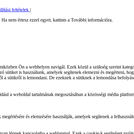
llítási feltételek
|
Ha nem értesz ezzel egyet, kattints a További információra.
iközben Ön a webhelyen navigál. Ezek közül a szükség szerint kategori
 sütiket is használunk, amelyek segítenek elemezni és megérteni, hogy
l a sütikről is lemondani. De ezeknek a sütiknek a lemondása befolyás
éldául a weboldal tartalmának megosztásában a közösségi média platfor
k megértésére és elemzésére használják, amelyek segítenek a felhasznál
yan lépnek kapcsolatba a weblapmal. Ezek a cookie-k segítséget nyújtan