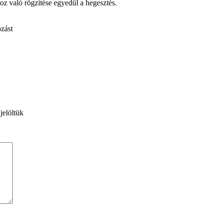
oz való rögzítése egyedül a hegesztés.
zást
jelöltük