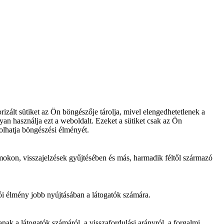
zált sütiket az Ön böngészője tárolja, mivel elengedhetetlenek a
an használja ezt a weboldalt. Ezeket a sütiket csak az Ön
olhatja böngészési élményét.
mokon, visszajelzések gyűjtésében és más, harmadik féltől származó
ói élmény jobb nyújtásában a látogatók számára.
ak a látogatók számáról, a visszafordulási arányról, a forgalmi