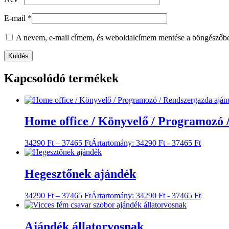
E-mail
*
A nevem, e-mail címem, és weboldalcímem mentése a böngészőb
Kapcsolódó termékek
Home office / Könyvelő / Programozó 
34290
Ft
–
37465
Ft
Ártartomány: 34290 Ft - 37465 Ft
Hegesztőnek ajándék
34290
Ft
–
37465
Ft
Ártartomány: 34290 Ft - 37465 Ft
Ajándék állatorvosnak