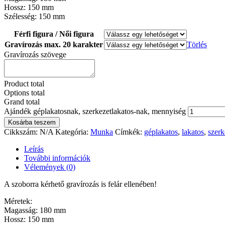
Hossz: 150 mm
Szélesség: 150 mm
Férfi figura / Női figura
Gravírozás max. 20 karakter
Törlés
Gravírozás szövege
Product total
Options total
Grand total
Ajándék géplakatosnak, szerkezetlakatos-nak, mennyiség
Kosárba teszem
Cikkszám:
N/A
Kategória:
Munka
Címkék:
géplakatos
,
lakatos
,
szerk
Leírás
További információk
Vélemények (0)
A szoborra kérhető gravírozás is felár ellenében!
Méretek:
Magasság: 180 mm
Hossz: 150 mm