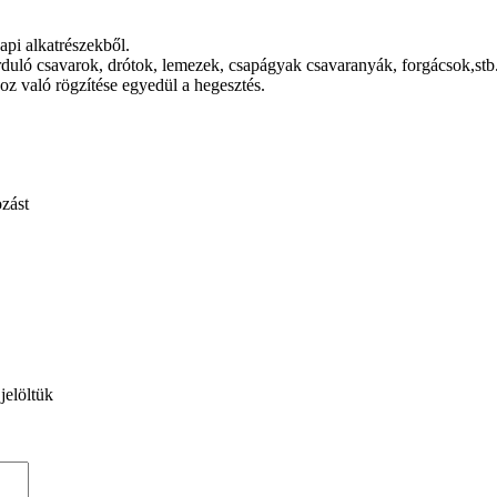
api alkatrészekből.
uló csavarok, drótok, lemezek, csapágyak csavaranyák, forgácsok,stb
oz való rögzítése egyedül a hegesztés.
zást
jelöltük