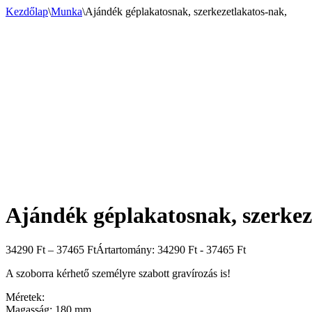
Kezdőlap
\
Munka
\
Ajándék géplakatosnak, szerkezetlakatos-nak,
Ajándék géplakatosnak, szerkez
34290
Ft
–
37465
Ft
Ártartomány: 34290 Ft - 37465 Ft
A szoborra kérhető személyre szabott gravírozás is!
Méretek:
Magasság: 180 mm