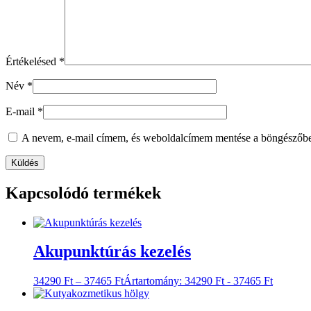
Értékelésed
*
Név
*
E-mail
*
A nevem, e-mail címem, és weboldalcímem mentése a böngészőb
Kapcsolódó termékek
Akupunktúrás kezelés
34290
Ft
–
37465
Ft
Ártartomány: 34290 Ft - 37465 Ft