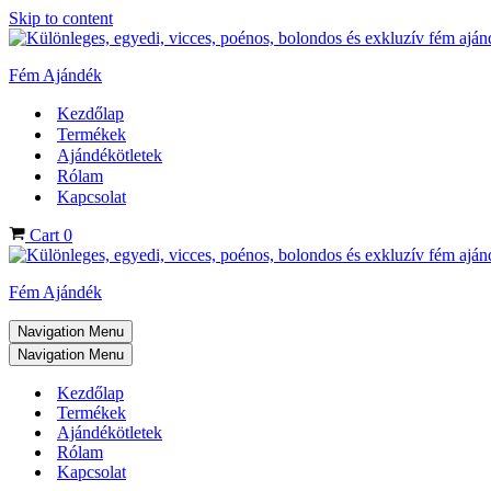
Skip to content
Fém Ajándék
Kezdőlap
Termékek
Ajándékötletek
Rólam
Kapcsolat
Cart
0
Fém Ajándék
Navigation Menu
Navigation Menu
Kezdőlap
Termékek
Ajándékötletek
Rólam
Kapcsolat