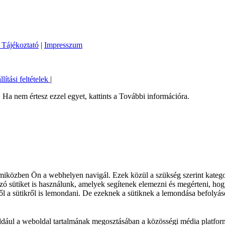
 Tájékoztató
|
Impresszum
llítási feltételek
|
Ha nem értesz ezzel egyet, kattints a További információra.
iközben Ön a webhelyen navigál. Ezek közül a szükség szerint kategori
 sütiket is használunk, amelyek segítenek elemezni és megérteni, hogy
l a sütikről is lemondani. De ezeknek a sütiknek a lemondása befolyás
éldául a weboldal tartalmának megosztásában a közösségi média platfor