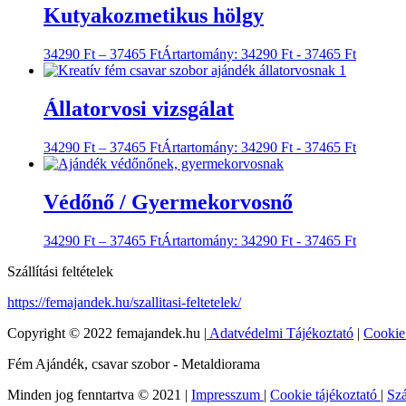
Kutyakozmetikus hölgy
34290
Ft
–
37465
Ft
Ártartomány: 34290 Ft - 37465 Ft
Állatorvosi vizsgálat
34290
Ft
–
37465
Ft
Ártartomány: 34290 Ft - 37465 Ft
Védőnő / Gyermekorvosnő
34290
Ft
–
37465
Ft
Ártartomány: 34290 Ft - 37465 Ft
Szállítási feltételek
https://femajandek.hu/szallitasi-feltetelek/
Copyright © 2022 femajandek.hu |
Adatvédelmi Tájékoztató
|
Cookie
Fém Ajándék, csavar szobor - Metaldiorama
Minden jog fenntartva © 2021 |
Impresszum
|
Cookie tájékoztató
|
Szá