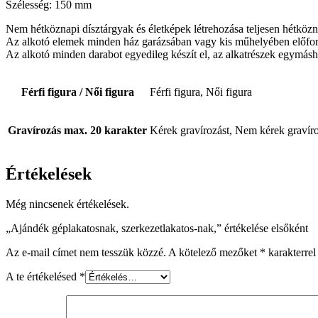
Szélesség: 150 mm
Nem hétköznapi dísztárgyak és életképek létrehozása teljesen hétközn
Az alkotó elemek minden ház garázsában vagy kis műhelyében előford
Az alkotó minden darabot egyedileg készít el, az alkatrészek egymásh
Férfi figura / Női figura
Férfi figura, Női figura
Gravírozás max. 20 karakter
Kérek gravírozást, Nem kérek gravíro
Értékelések
Még nincsenek értékelések.
„Ajándék géplakatosnak, szerkezetlakatos-nak,” értékelése elsőként
Az e-mail címet nem tesszük közzé.
A kötelező mezőket
*
karakterrel 
A te értékelésed
*