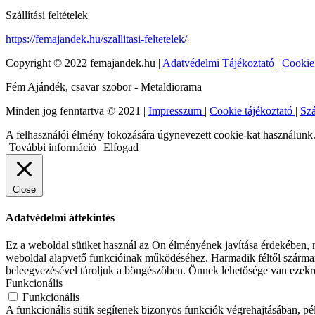
Szállítási feltételek
https://femajandek.hu/szallitasi-feltetelek/
Copyright © 2022 femajandek.hu |
Adatvédelmi Tájékoztató
|
Cookie
Fém Ajándék, csavar szobor - Metaldiorama
Minden jog fenntartva © 2021 |
Impresszum
|
Cookie tájékoztató
|
Szá
A felhasználói élmény fokozására úgynevezett cookie-kat használunk. 
További információ
Elfogad
Close
Adatvédelmi áttekintés
Ez a weboldal sütiket használ az Ön élményének javítása érdekében, m
weboldal alapvető funkcióinak működéséhez. Harmadik féltől származó
beleegyezésével tároljuk a böngészőben. Önnek lehetősége van ezekrő
Funkcionális
Funkcionális
A funkcionális sütik segítenek bizonyos funkciók végrehajtásában, p