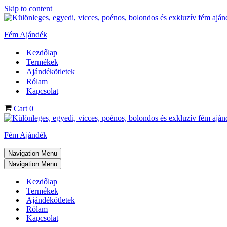
Skip to content
Fém Ajándék
Kezdőlap
Termékek
Ajándékötletek
Rólam
Kapcsolat
Cart
0
Fém Ajándék
Navigation Menu
Navigation Menu
Kezdőlap
Termékek
Ajándékötletek
Rólam
Kapcsolat