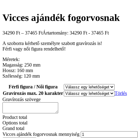
Még nincsenek értékelések.
„Vicces ajándék fogorvosnak” értékelése elsőként
Az e-mail címet nem tesszük közzé.
A kötelező mezőket
*
karakterrel 
A te értékelésed
*
Értékelésed
*
Név
*
E-mail
*
A nevem, e-mail címem, és weboldalcímem mentése a böngészőb
Kapcsolódó termékek