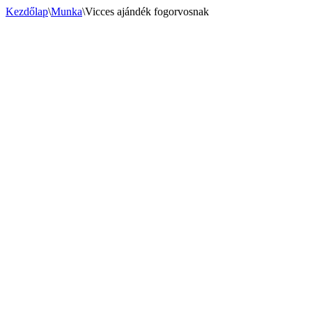
Kezdőlap
\
Munka
\
Vicces ajándék fogorvosnak
Vicces ajándék fogorvosnak
34290
Ft
–
37465
Ft
Ártartomány: 34290 Ft - 37465 Ft
A szoborra kérhető személyre szabott gravírozás is!