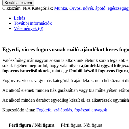
Kutyakozmetikus hölgy
34290
Ft
–
37465
Ft
Ártartomány: 34290 Ft - 37465 Ft
Szobafestő ajándék
34290
Ft
–
37465
Ft
Ártartomány: 34290 Ft - 37465 Ft
Földmérő / Térképész / Geodéta ajánd
34290
Ft
–
37465
Ft
Ártartomány: 34290 Ft - 37465 Ft
Kőművesnek ajándék
34290
Ft
–
37465
Ft
Ártartomány: 34290 Ft - 37465 Ft