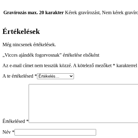
Szállítási feltételek
https://femajandek.hu/szallitasi-feltetelek/
Copyright © 2022 femajandek.hu |
Adatvédelmi Tájékoztató
|
Cookie
Fém Ajándék, csavar szobor - Metaldiorama
Minden jog fenntartva © 2021 |
Impresszum
|
Cookie tájékoztató
|
Szá
Szállítási feltételek
https://femajandek.hu/szallitasi-feltetelek/
Copyright © 2022 femajandek.hu |
Adatvédelmi Tájékoztató
|
Cookie
Fém Ajándék, csavar szobor - Metaldiorama
Minden jog fenntartva © 2021 |
Impresszum
|
Cookie tájékoztató
|
Szá
A felhasználói élmény fokozására úgynevezett cookie-kat használunk. 
További információ
Elfogad
Close