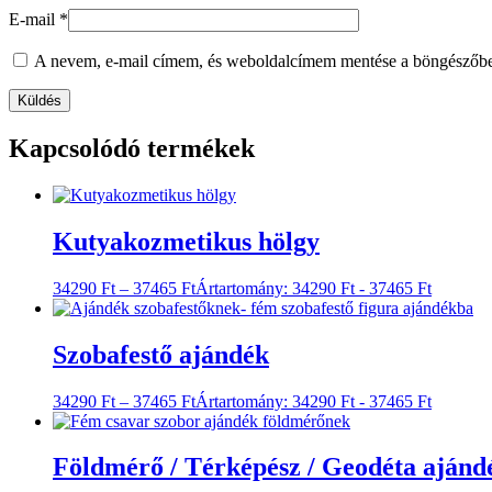
Adatvédelmi áttekintés
Ez a weboldal sütiket használ az Ön élményének javítása érdekében, m
weboldal alapvető funkcióinak működéséhez. Harmadik féltől származó
beleegyezésével tároljuk a böngészőben. Önnek lehetősége van ezekrő
Funkcionális
Funkcionális
A funkcionális sütik segítenek bizonyos funkciók végrehajtásában, p
funkciókban.
Teljesítmény
Teljesítmény
A teljesítmény-sütiket a weboldal legfontosabb teljesítménymutatóina
Statisztika
Statisztika
Analitikai sütiket használnak annak megértésére, hogy a látogatók hog
forrásról stb.
Marketing
Marketing
A hirdetési sütiket arra használják, hogy releváns hirdetéseket és m
gyűjtenek testreszabott hirdetések biztosítása érdekében.
Egyéb
Egyéb
Egyéb kategorizálatlan sütik azok, amelyeket elemeznek, és amelyeke