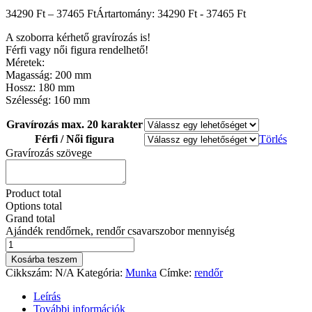
34290
Ft
–
37465
Ft
Ártartomány: 34290 Ft - 37465 Ft
A szoborra kérhető gravírozás is!
Férfi vagy női figura rendelhető!
Méretek:
Magasság: 200 mm
Hossz: 180 mm
Szélesség: 160 mm
Gravírozás max. 20 karakter
Férfi / Női figura
Törlés
Gravírozás szövege
Product total
Options total
Grand total
Ajándék rendőrnek, rendőr csavarszobor mennyiség
Kosárba teszem
Cikkszám:
N/A
Kategória:
Munka
Címke:
rendőr
Leírás
További információk