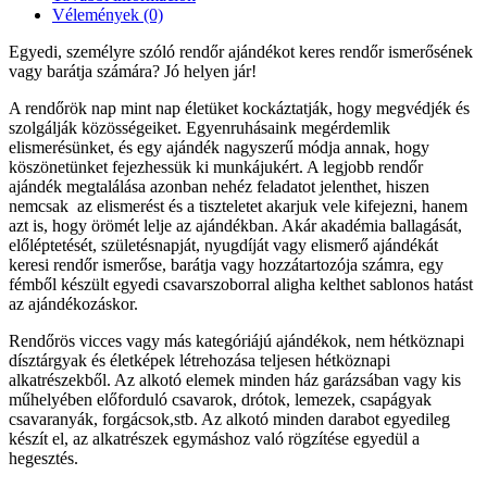
Vélemények (0)
Egyedi, személyre szóló rendőr ajándékot keres rendőr ismerősének
vagy barátja számára? Jó helyen jár!
A rendőrök nap mint nap életüket kockáztatják, hogy megvédjék és
szolgálják közösségeiket. Egyenruhásaink megérdemlik
elismerésünket, és egy ajándék nagyszerű módja annak, hogy
köszönetünket fejezhessük ki munkájukért. A legjobb rendőr
ajándék megtalálása azonban nehéz feladatot jelenthet, hiszen
nemcsak az elismerést és a tiszteletet akarjuk vele kifejezni, hanem
azt is, hogy örömét lelje az ajándékban. Akár akadémia ballagását,
előléptetését, születésnapját, nyugdíját vagy elismerő ajándékát
keresi rendőr ismerőse, barátja vagy hozzátartozója számra, egy
fémből készült egyedi csavarszoborral aligha kelthet sablonos hatást
az ajándékozáskor.
Rendőrös vicces vagy más kategóriájú ajándékok, nem hétköznapi
dísztárgyak és életképek létrehozása teljesen hétköznapi
alkatrészekből. Az alkotó elemek minden ház garázsában vagy kis
műhelyében előforduló csavarok, drótok, lemezek, csapágyak
csavaranyák, forgácsok,stb. Az alkotó minden darabot egyedileg
készít el, az alkatrészek egymáshoz való rögzítése egyedül a
hegesztés.