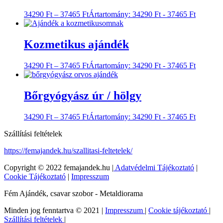
34290
Ft
–
37465
Ft
Ártartomány: 34290 Ft - 37465 Ft
Kozmetikus ajándék
34290
Ft
–
37465
Ft
Ártartomány: 34290 Ft - 37465 Ft
Bőrgyógyász úr / hölgy
34290
Ft
–
37465
Ft
Ártartomány: 34290 Ft - 37465 Ft
Szállítási feltételek
https://femajandek.hu/szallitasi-feltetelek/
Copyright © 2022 femajandek.hu |
Adatvédelmi Tájékoztató
|
Cookie Tájékoztató
|
Impresszum
Fém Ajándék, csavar szobor - Metaldiorama
Minden jog fenntartva © 2021 |
Impresszum
|
Cookie tájékoztató
|
Szállítási feltételek
|