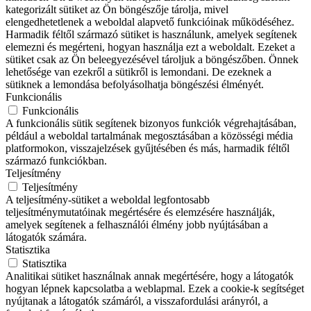
kategorizált sütiket az Ön böngészője tárolja, mivel
elengedhetetlenek a weboldal alapvető funkcióinak működéséhez.
Harmadik féltől származó sütiket is használunk, amelyek segítenek
elemezni és megérteni, hogyan használja ezt a weboldalt. Ezeket a
sütiket csak az Ön beleegyezésével tároljuk a böngészőben. Önnek
lehetősége van ezekről a sütikről is lemondani. De ezeknek a
sütiknek a lemondása befolyásolhatja böngészési élményét.
Funkcionális
Funkcionális
A funkcionális sütik segítenek bizonyos funkciók végrehajtásában,
például a weboldal tartalmának megosztásában a közösségi média
platformokon, visszajelzések gyűjtésében és más, harmadik féltől
származó funkciókban.
Teljesítmény
Teljesítmény
A teljesítmény-sütiket a weboldal legfontosabb
teljesítménymutatóinak megértésére és elemzésére használják,
amelyek segítenek a felhasználói élmény jobb nyújtásában a
látogatók számára.
Statisztika
Statisztika
Analitikai sütiket használnak annak megértésére, hogy a látogatók
hogyan lépnek kapcsolatba a weblapmal. Ezek a cookie-k segítséget
nyújtanak a látogatók számáról, a visszafordulási arányról, a