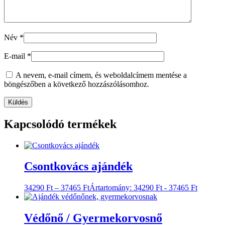
Név
*
E-mail
*
A nevem, e-mail címem, és weboldalcímem mentése a
böngészőben a következő hozzászólásomhoz.
Kapcsolódó termékek
Csontkovács ajándék
34290
Ft
–
37465
Ft
Ártartomány: 34290 Ft - 37465 Ft
Védőnő / Gyermekorvosnő