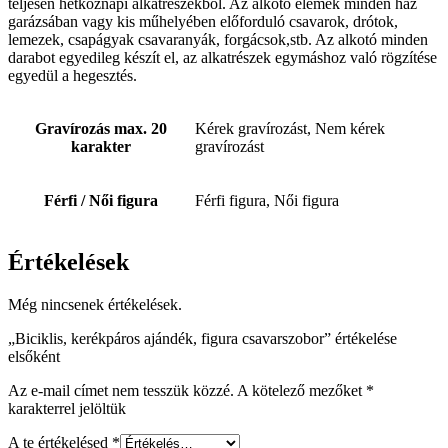
teljesen hétköznapi alkatrészekből. Az alkotó elemek minden ház
garázsában vagy kis műhelyében előforduló csavarok, drótok,
lemezek, csapágyak csavaranyák, forgácsok,stb. Az alkotó minden
darabot egyedileg készít el, az alkatrészek egymáshoz való rögzítése
egyedül a hegesztés.
Gravírozás max. 20
Kérek gravírozást, Nem kérek
karakter
gravírozást
Férfi / Női figura
Férfi figura, Női figura
Értékelések
Még nincsenek értékelések.
„Biciklis, kerékpáros ajándék, figura csavarszobor” értékelése
elsőként
Az e-mail címet nem tesszük közzé.
A kötelező mezőket
*
karakterrel jelöltük
A te értékelésed
*