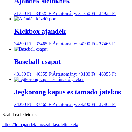
Ajándék síelőknek
31750
Ft
–
34925
Ft
Ártartomány: 31750 Ft - 34925 Ft
Kickbox ajándék
34290
Ft
–
37465
Ft
Ártartomány: 34290 Ft - 37465 Ft
Baseball csapat
43180
Ft
–
46355
Ft
Ártartomány: 43180 Ft - 46355 Ft
Jégkorong kapus és támadó játékos
34290
Ft
–
37465
Ft
Ártartomány: 34290 Ft - 37465 Ft
Szállítási feltételek
https://femajandek.hu/szallitasi-feltetelek/