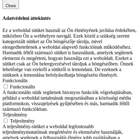
Close
Adatvédelmi áttekintés
Ez a weboldal sütiket használ az Ön élményének javítása érdekében,
miközben Ön a webhelyen navigál. Ezek közül a szükség szerint
kategorizált sütiket az Ön böngészője tárolja, mivel
elengedhetetlenek a weboldal alapvető funkcióinak működéséhez.
Harmadik féltől származó sütiket is használunk, amelyek segítenek
elemezni és megérteni, hogyan használja ezt a weboldalt. Ezeket a
sütiket csak az Ön beleegyezésével tároljuk a böngészőben. Önnek
lehetősége van ezekről a sütikről is lemondani. De ezeknek a
sütiknek a lemondása befolyásolhatja böngészési élményét.
Funkcionális
Funkcionális
A funkcionális sütik segítenek bizonyos funkciók végrehajtásában,
például a weboldal tartalmának megosztásában a közösségi média
platformokon, visszajelzések gyűjtésében és más, harmadik féltől
származó funkciókban.
Teljesítmény
Teljesítmény
A teljesítmény-sütiket a weboldal legfontosabb
teljesítménymutatóinak megértésére és elemzésére használják,
amelyek segítenek a felhasználói élmény jobb nyújtásában a