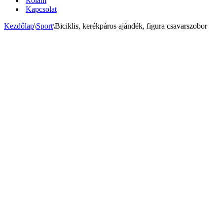
Rólam
Kapcsolat
Kezdőlap
\
Sport
\
Biciklis, kerékpáros ajándék, figura csavarszobor