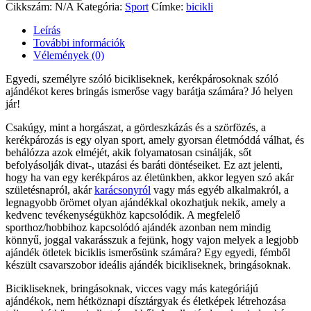
Cikkszám:
N/A
Kategória:
Sport
Címke:
bicikli
Leírás
További információk
Vélemények (0)
Egyedi, személyre szóló bicikliseknek, kerékpárosoknak szóló
ajándékot keres bringás ismerőse vagy barátja számára? Jó helyen
jár!
Csakúgy, mint a horgászat, a gördeszkázás és a szörfözés, a
kerékpározás is egy olyan sport, amely gyorsan életmóddá válhat, és
behálózza azok elméjét, akik folyamatosan csinálják, sőt
befolyásolják divat-, utazási és baráti döntéseiket. Ez azt jelenti,
hogy ha van egy kerékpáros az életünkben, akkor legyen szó akár
születésnapról, akár
karácsonyról
vagy más egyéb alkalmakról, a
legnagyobb örömet olyan ajándékkal okozhatjuk nekik, amely a
kedvenc tevékenységükhöz kapcsolódik. A megfelelő
sporthoz/hobbihoz kapcsolódó ajándék azonban nem mindig
könnyű, joggal vakarásszuk a fejünk, hogy vajon melyek a legjobb
ajándék ötletek biciklis ismerősünk számára? Egy egyedi, fémből
készült csavarszobor ideális ajándék bicikliseknek, bringásoknak.
Bicikliseknek, bringásoknak, vicces vagy más kategóriájú
ajándékok, nem hétköznapi dísztárgyak és életképek létrehozása