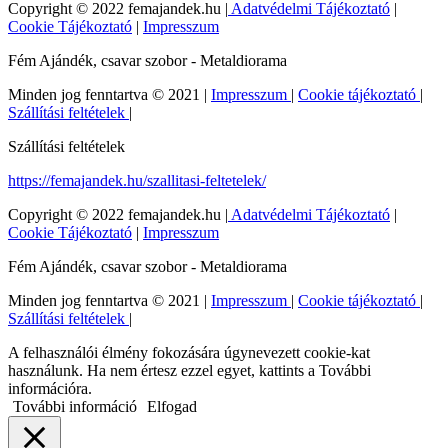
Copyright © 2022 femajandek.hu |
Adatvédelmi Tájékoztató
|
Cookie Tájékoztató
|
Impresszum
Fém Ajándék, csavar szobor - Metaldiorama
Minden jog fenntartva © 2021 |
Impresszum
|
Cookie tájékoztató
|
Szállítási feltételek
|
Szállítási feltételek
https://femajandek.hu/szallitasi-feltetelek/
Copyright © 2022 femajandek.hu |
Adatvédelmi Tájékoztató
|
Cookie Tájékoztató
|
Impresszum
Fém Ajándék, csavar szobor - Metaldiorama
Minden jog fenntartva © 2021 |
Impresszum
|
Cookie tájékoztató
|
Szállítási feltételek
|
A felhasználói élmény fokozására úgynevezett cookie-kat
használunk. Ha nem értesz ezzel egyet, kattints a További
információra.
További információ
Elfogad