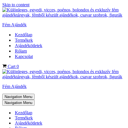
Skip to content
Fém Ajándék
Kezdőlap
Termékek
Ajándékötletek
Rólam
Kapcsolat
Cart
0
Fém Ajándék
Navigation Menu
Navigation Menu
Kezdőlap
Termékek
Ajándékötletek