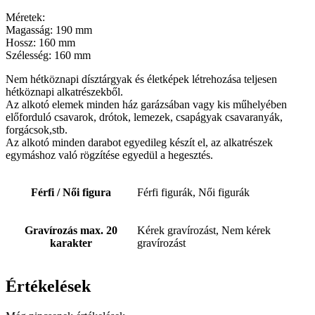
Méretek:
Magasság: 190 mm
Hossz: 160 mm
Szélesség: 160 mm
Nem hétköznapi dísztárgyak és életképek létrehozása teljesen
hétköznapi alkatrészekből.
Az alkotó elemek minden ház garázsában vagy kis műhelyében
előforduló csavarok, drótok, lemezek, csapágyak csavaranyák,
forgácsok,stb.
Az alkotó minden darabot egyedileg készít el, az alkatrészek
egymáshoz való rögzítése egyedül a hegesztés.
Férfi / Női figura
Férfi figurák, Női figurák
Gravírozás max. 20
Kérek gravírozást, Nem kérek
karakter
gravírozást
Értékelések