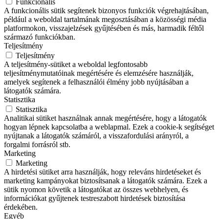
Funkcionális
A funkcionális sütik segítenek bizonyos funkciók végrehajtásában,
például a weboldal tartalmának megosztásában a közösségi média
platformokon, visszajelzések gyűjtésében és más, harmadik féltől
származó funkciókban.
Teljesítmény
Teljesítmény
A teljesítmény-sütiket a weboldal legfontosabb
teljesítménymutatóinak megértésére és elemzésére használják,
amelyek segítenek a felhasználói élmény jobb nyújtásában a
látogatók számára.
Statisztika
Statisztika
Analitikai sütiket használnak annak megértésére, hogy a látogatók
hogyan lépnek kapcsolatba a weblapmal. Ezek a cookie-k segítséget
nyújtanak a látogatók számáról, a visszafordulási arányról, a
forgalmi forrásról stb.
Marketing
Marketing
A hirdetési sütiket arra használják, hogy releváns hirdetéseket és
marketing kampányokat biztosítsanak a látogatók számára. Ezek a
sütik nyomon követik a látogatókat az összes webhelyen, és
információkat gyűjtenek testreszabott hirdetések biztosítása
érdekében.
Egyéb