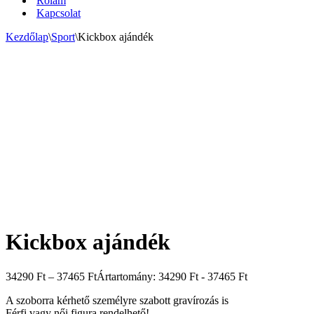
Rólam
Kapcsolat
Kezdőlap
\
Sport
\
Kickbox ajándék
Kickbox ajándék
34290
Ft
–
37465
Ft
Ártartomány: 34290 Ft - 37465 Ft
A szoborra kérhető személyre szabott gravírozás is
Férfi vagy női figura rendelhető!