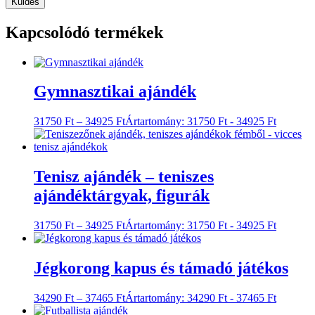
Kapcsolódó termékek
Gymnasztikai ajándék
31750
Ft
–
34925
Ft
Ártartomány: 31750 Ft - 34925 Ft
Tenisz ajándék – teniszes
ajándéktárgyak, figurák
31750
Ft
–
34925
Ft
Ártartomány: 31750 Ft - 34925 Ft
Jégkorong kapus és támadó játékos
34290
Ft
–
37465
Ft
Ártartomány: 34290 Ft - 37465 Ft