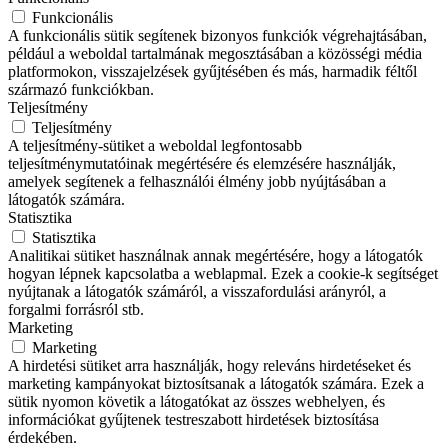
Funkcionális
A funkcionális sütik segítenek bizonyos funkciók végrehajtásában,
például a weboldal tartalmának megosztásában a közösségi média
platformokon, visszajelzések gyűjtésében és más, harmadik féltől
származó funkciókban.
Teljesítmény
Teljesítmény
A teljesítmény-sütiket a weboldal legfontosabb
teljesítménymutatóinak megértésére és elemzésére használják,
amelyek segítenek a felhasználói élmény jobb nyújtásában a
látogatók számára.
Statisztika
Statisztika
Analitikai sütiket használnak annak megértésére, hogy a látogatók
hogyan lépnek kapcsolatba a weblapmal. Ezek a cookie-k segítséget
nyújtanak a látogatók számáról, a visszafordulási arányról, a
forgalmi forrásról stb.
Marketing
Marketing
A hirdetési sütiket arra használják, hogy releváns hirdetéseket és
marketing kampányokat biztosítsanak a látogatók számára. Ezek a
sütik nyomon követik a látogatókat az összes webhelyen, és
információkat gyűjtenek testreszabott hirdetések biztosítása
érdekében.