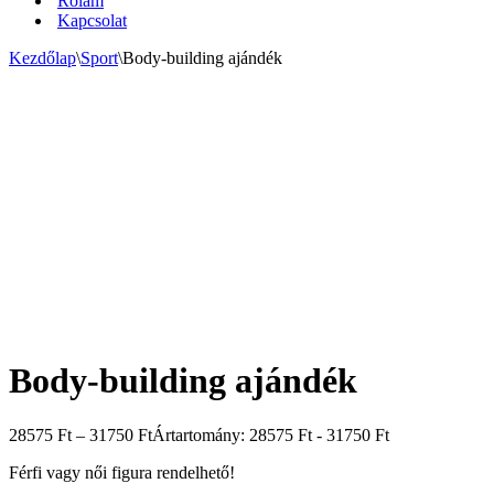
Rólam
Kapcsolat
Kezdőlap
\
Sport
\
Body-building ajándék
Body-building ajándék
28575
Ft
–
31750
Ft
Ártartomány: 28575 Ft - 31750 Ft
Férfi vagy női figura rendelhető!