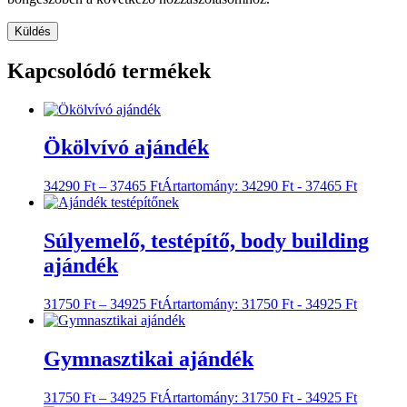
Kapcsolódó termékek
Ökölvívó ajándék
34290
Ft
–
37465
Ft
Ártartomány: 34290 Ft - 37465 Ft
Súlyemelő, testépítő, body building
ajándék
31750
Ft
–
34925
Ft
Ártartomány: 31750 Ft - 34925 Ft
Gymnasztikai ajándék
31750
Ft
–
34925
Ft
Ártartomány: 31750 Ft - 34925 Ft