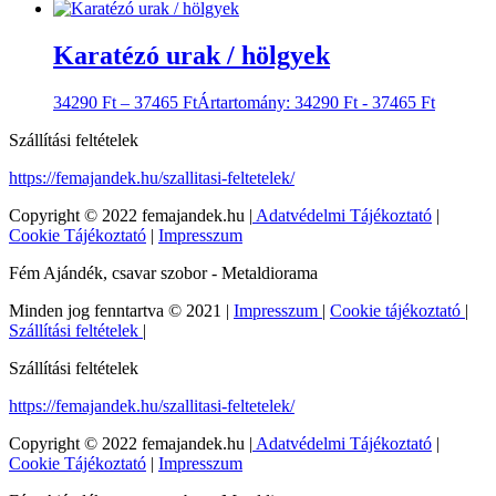
Karatézó urak / hölgyek
34290
Ft
–
37465
Ft
Ártartomány: 34290 Ft - 37465 Ft
Szállítási feltételek
https://femajandek.hu/szallitasi-feltetelek/
Copyright © 2022 femajandek.hu |
Adatvédelmi Tájékoztató
|
Cookie Tájékoztató
|
Impresszum
Fém Ajándék, csavar szobor - Metaldiorama
Minden jog fenntartva © 2021 |
Impresszum
|
Cookie tájékoztató
|
Szállítási feltételek
|
Szállítási feltételek
https://femajandek.hu/szallitasi-feltetelek/
Copyright © 2022 femajandek.hu |
Adatvédelmi Tájékoztató
|
Cookie Tájékoztató
|
Impresszum