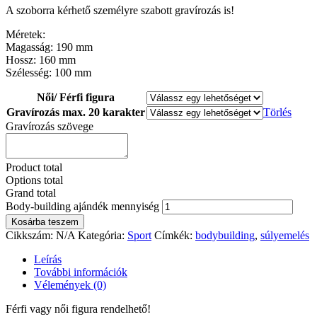
A szoborra kérhető személyre szabott gravírozás is!
Méretek:
Magasság: 190 mm
Hossz: 160 mm
Szélesség: 100 mm
Női/ Férfi figura
Gravírozás max. 20 karakter
Törlés
Gravírozás szövege
Product total
Options total
Grand total
Body-building ajándék mennyiség
Kosárba teszem
Cikkszám:
N/A
Kategória:
Sport
Címkék:
bodybuilding
,
súlyemelés
Leírás
További információk
Vélemények (0)
Férfi vagy női figura rendelhető!