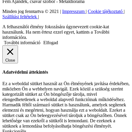
Fém Ajándék, csavar szobor - Metaldiorama
Minden jog fenntartva © 2021 |
Impresszum
|
Cookie tájékoztató
|
Szállítási feltételek
|
A felhasználói élmény fokozására úgynevezett cookie-kat
használunk. Ha nem értesz ezzel egyet, kattints a További
információra.
További információ
Elfogad
Close
Adatvédelmi áttekintés
Ez a weboldal sütiket használ az Ön élményének javítása érdekében,
miközben Ön a webhelyen navigál. Ezek közül a szükség szerint
kategorizált sütiket az Ön böngészője tárolja, mivel
elengedhetetlenek a weboldal alapvető funkcióinak működéséhez.
Harmadik féltől származó sütiket is használunk, amelyek segítenek
elemezni és megérteni, hogyan használja ezt a weboldalt. Ezeket a
sütiket csak az Ön beleegyezésével tároljuk a böngészőben. Önnek
lehetősége van ezekről a sütikről is lemondani. De ezeknek a
sütiknek a lemondása befolyásolhatja böngészési élményét.
Funkcionális