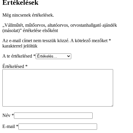
Értékelések
Még nincsenek értékelések.
„Vállműtét, műtőorvos, altatóorvos, orvostanhallgató ajándék
(másolat)” értékelése elsőként
Az e-mail címet nem tesszük közzé.
A kötelező mezőket
*
karakterrel jelöltük
A te értékelésed
*
Értékelésed
*
Név
*
E-mail
*