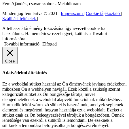
Fém Ajándék, csavar szobor - Metaldiorama
Minden jog fenntartva © 2021 |
Impresszum
|
Cookie tájékoztató
|
Szállítási feltételek
|
A felhasználói élmény fokozására úgynevezett cookie-kat
használunk. Ha nem értesz ezzel egyet, kattints a További
információra.
További információ
Elfogad
Close
Adatvédelmi áttekintés
Ez a weboldal sütiket használ az Ön élményének javítása érdekében,
miközben Ön a webhelyen navigál. Ezek közül a szükség szerint
kategorizált sütiket az Ön böngészője tárolja, mivel
elengedhetetlenek a weboldal alapvető funkcióinak működéséhez.
Harmadik féltől származó sütiket is használunk, amelyek segítenek
elemezni és megérteni, hogyan használja ezt a weboldalt. Ezeket a
sütiket csak az Ön beleegyezésével tároljuk a böngészőben. Önnek
lehetősége van ezekről a sütikről is lemondani. De ezeknek a
sütiknek a lemondása befolyásolhatja böngészési élményét.