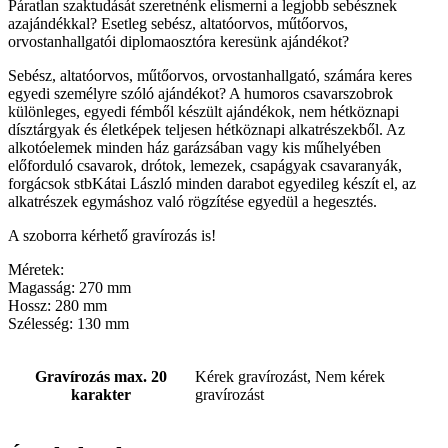
Páratlan szaktudását szeretnénk elismerni a legjobb sebésznek
azajándékkal? Esetleg sebész, altatóorvos, műtőorvos,
orvostanhallgatói diplomaosztóra keresünk ajándékot?
Sebész, altatóorvos, műtőorvos, orvostanhallgató, számára keres
egyedi személyre szóló ajándékot? A humoros csavarszobrok
különleges, egyedi fémből készült ajándékok, nem hétköznapi
dísztárgyak és életképek teljesen hétköznapi alkatrészekből. Az
alkotóelemek minden ház garázsában vagy kis műhelyében
előforduló csavarok, drótok, lemezek, csapágyak csavaranyák,
forgácsok stbKátai László minden darabot egyedileg készít el, az
alkatrészek egymáshoz való rögzítése egyedül a hegesztés.
A szoborra kérhető gravírozás is!
Méretek:
Magasság: 270 mm
Hossz: 280 mm
Szélesség: 130 mm
Gravírozás max. 20
Kérek gravírozást, Nem kérek
karakter
gravírozást