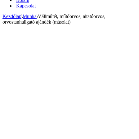
Rólam
Kapcsolat
Kezdőlap
\
Munka
\
Vállműtét, műtőorvos, altatóorvos,
orvostanhallgató ajándék (másolat)