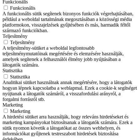
Funkcionális
Funkcionális
A funkcionális sütik segítenek bizonyos funkciók végrehajtásában,
például a weboldal tartalmának megosztásában a közösségi média
platformokon, visszajelzések gyűjtésében és más, harmadik féltől
származó funkciókban.
Teljesítmény
Teljesítmény
A teljesítmény-sütiket a weboldal legfontosabb
teljesítménymutatóinak megértésére és elemzésére használják,
amelyek segítenek a felhasználói élmény jobb nyújtásában a
látogatók számára.
Statisztika
Statisztika
Analitikai sütiket használnak annak megértésére, hogy a látogatók
hogyan lépnek kapcsolatba a weblapmal. Ezek a cookie-k segítséget
nyújtanak a látogatók számáról, a visszafordulási arányról, a
forgalmi forrásról stb.
Marketing
Marketing
A hirdetési sütiket arra használják, hogy releváns hirdetéseket és
marketing kampányokat biztosítsanak a látogatók számára. Ezek a
sütik nyomon követik a látogatókat az összes webhelyen, és
információkat gyűjtenek testreszabott hirdetések biztosítása
érdekében.