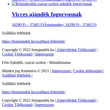
Vicces ajándék fogorvosnak
34290
Ft
–
37465
Ft
Ártartomány: 34290 Ft - 37465 Ft
Szállítási feltételek
https://femajandek.hu/szallitasi-feltetelek/
Copyright © 2022 femajandek.hu |
Adatvédelmi Tájékoztató
|
Cookie Tájékoztató
|
Impresszum
Fém Ajándék, csavar szobor - Metaldiorama
Minden jog fenntartva © 2021 |
Impresszum
|
Cookie tájékoztató
|
Szállítási feltételek
|
Szállítási feltételek
https://femajandek.hu/szallitasi-feltetelek/
Copyright © 2022 femajandek.hu |
Adatvédelmi Tájékoztató
|
Cookie Tájékoztató
|
Impresszum