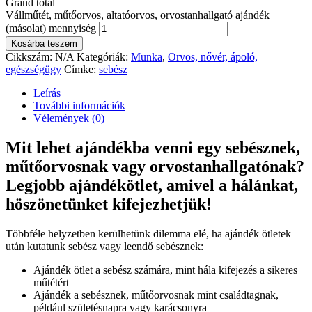
Grand total
Vállműtét, műtőorvos, altatóorvos, orvostanhallgató ajándék
(másolat) mennyiség
Kosárba teszem
Cikkszám:
N/A
Kategóriák:
Munka
,
Orvos, nővér, ápoló,
egészségügy
Címke:
sebész
Leírás
További információk
Vélemények (0)
Mit lehet ajándékba venni egy sebésznek,
műtőorvosnak vagy orvostanhallgatónak?
Legjobb ajándékötlet, amivel a hálánkat,
höszönetünket kifejezhetjük!
Többféle helyzetben kerülhetünk dilemma elé, ha ajándék ötletek
után kutatunk sebész vagy leendő sebésznek:
Ajándék ötlet a sebész számára, mint hála kifejezés a sikeres
műtétért
Ajándék a sebésznek, műtőorvosnak mint családtagnak,
például születésnapra vagy karácsonyra