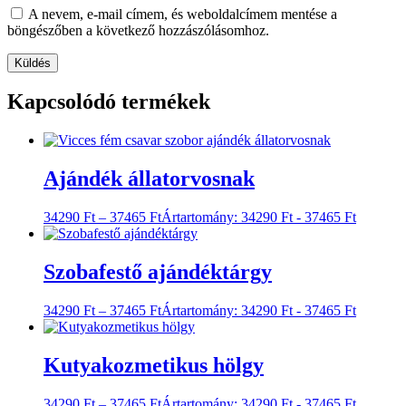
A nevem, e-mail címem, és weboldalcímem mentése a
böngészőben a következő hozzászólásomhoz.
Kapcsolódó termékek
Ajándék állatorvosnak
34290
Ft
–
37465
Ft
Ártartomány: 34290 Ft - 37465 Ft
Szobafestő ajándéktárgy
34290
Ft
–
37465
Ft
Ártartomány: 34290 Ft - 37465 Ft
Kutyakozmetikus hölgy
34290
Ft
–
37465
Ft
Ártartomány: 34290 Ft - 37465 Ft