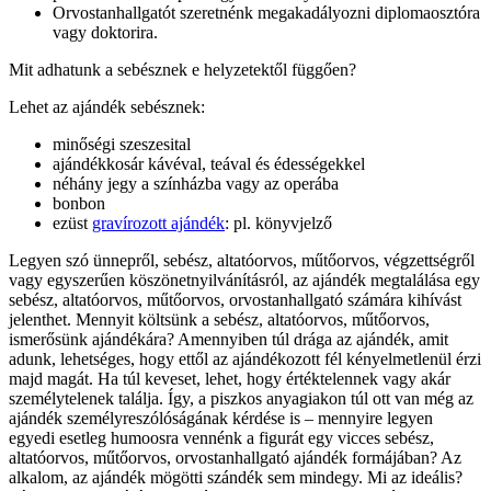
Orvostanhallgatót szeretnénk megakadályozni diplomaosztóra
vagy doktorira.
Mit adhatunk a sebésznek e helyzetektől függően?
Lehet az ajándék sebésznek:
minőségi szeszesital
ajándékkosár kávéval, teával és édességekkel
néhány jegy a színházba vagy az operába
bonbon
ezüst
gravírozott ajándék
: pl. könyvjelző
Legyen szó ünnepről, sebész, altatóorvos, műtőorvos, végzettségről
vagy egyszerűen köszönetnyilvánításról, az ajándék megtalálása egy
sebész, altatóorvos, műtőorvos, orvostanhallgató számára kihívást
jelenthet. Mennyit költsünk a sebész, altatóorvos, műtőorvos,
ismerősünk ajándékára? Amennyiben túl drága az ajándék, amit
adunk, lehetséges, hogy ettől az ajándékozott fél kényelmetlenül érzi
majd magát. Ha túl keveset, lehet, hogy értéktelennek vagy akár
személytelenek találja. Így, a piszkos anyagiakon túl ott van még az
ajándék személyreszólóságának kérdése is – mennyire legyen
egyedi esetleg humoosra vennénk a figurát egy vicces sebész,
altatóorvos, műtőorvos, orvostanhallgató ajándék formájában? Az
alkalom, az ajándék mögötti szándék sem mindegy. Mi az ideális?