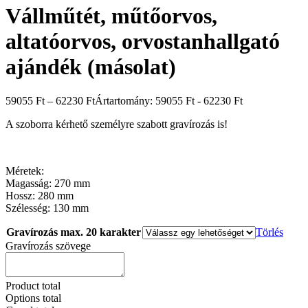
Vállműtét, műtőorvos,
altatóorvos, orvostanhallgató
ajándék (másolat)
59055
Ft
–
62230
Ft
Ártartomány: 59055 Ft - 62230 Ft
A szoborra kérhető személyre szabott gravírozás is!
Méretek:
Magasság: 270 mm
Hossz: 280 mm
Szélesség: 130 mm
Gravírozás max. 20 karakter
Törlés
Gravírozás szövege
Product total
Options total