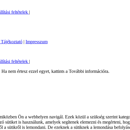
llítási feltételek
|
 Tájékoztató
|
Impresszum
llítási feltételek
|
Ha nem értesz ezzel egyet, kattints a További információra.
iközben Ön a webhelyen navigál. Ezek közül a szükség szerint kategori
 sütiket is használunk, amelyek segítenek elemezni és megérteni, hogy
l a sütikről is lemondani. De ezeknek a sütiknek a lemondása befolyás