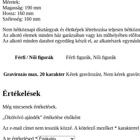
Méretek:
Magasság: 190 mm
Hossz: 160 mm
Szélesség: 160 mm
Nem hétköznapi dísztárgyak és életképek létrehozása teljesen hétközn
Az alkotó elemek minden ház garázsában vagy kis műhelyében előford
Az alkotó minden darabot egyedileg készít el, az alkatrészek egymásh
Férfi / Női figurák
Férfi figurák, Női figurák
Gravírozás max. 20 karakter
Kérek gravírozást, Nem kérek gravíro
Értékelések
Még nincsenek értékelések.
„Ökölvívó ajándék” értékelése elsőként
Az e-mail címet nem tesszük közzé.
A kötelező mezőket
*
karakterrel 
A te értékelésed
*