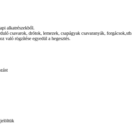
api alkatrészekből.
uló csavarok, drótok, lemezek, csapágyak csavaranyák, forgácsok,stb
oz való rögzítése egyedül a hegesztés.
zást
jelöltük