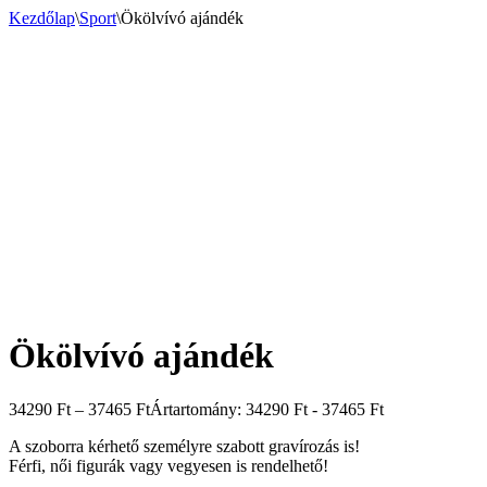
Kezdőlap
\
Sport
\
Ökölvívó ajándék
Ökölvívó ajándék
34290
Ft
–
37465
Ft
Ártartomány: 34290 Ft - 37465 Ft
A szoborra kérhető személyre szabott gravírozás is!
Férfi, női figurák vagy vegyesen is rendelhető!