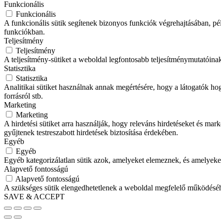
Funkcionális
Funkcionális
A funkcionális sütik segítenek bizonyos funkciók végrehajtásában, p
funkciókban.
Teljesítmény
Teljesítmény
A teljesítmény-sütiket a weboldal legfontosabb teljesítménymutatóina
Statisztika
Statisztika
Analitikai sütiket használnak annak megértésére, hogy a látogatók hog
forrásról stb.
Marketing
Marketing
A hirdetési sütiket arra használják, hogy releváns hirdetéseket és m
gyűjtenek testreszabott hirdetések biztosítása érdekében.
Egyéb
Egyéb
Egyéb kategorizálatlan sütik azok, amelyeket elemeznek, és amelyeke
Alapvető fontosságú
Alapvető fontosságú
A szükséges sütik elengedhetetlenek a weboldal megfelelő működéséhez.
SAVE & ACCEPT