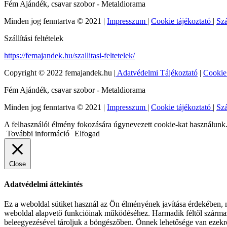
Fém Ajándék, csavar szobor - Metaldiorama
Minden jog fenntartva © 2021 |
Impresszum
|
Cookie tájékoztató
|
Szá
Szállítási feltételek
https://femajandek.hu/szallitasi-feltetelek/
Copyright © 2022 femajandek.hu |
Adatvédelmi Tájékoztató
|
Cookie
Fém Ajándék, csavar szobor - Metaldiorama
Minden jog fenntartva © 2021 |
Impresszum
|
Cookie tájékoztató
|
Szá
A felhasználói élmény fokozására úgynevezett cookie-kat használunk. 
További információ
Elfogad
Close
Adatvédelmi áttekintés
Ez a weboldal sütiket használ az Ön élményének javítása érdekében, m
weboldal alapvető funkcióinak működéséhez. Harmadik féltől származó
beleegyezésével tároljuk a böngészőben. Önnek lehetősége van ezekrő