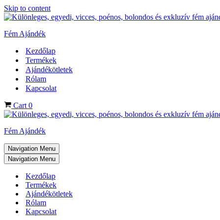
Skip to content
Fém Ajándék
Kezdőlap
Termékek
Ajándékötletek
Rólam
Kapcsolat
Cart
0
Fém Ajándék
Navigation Menu
Navigation Menu
Kezdőlap
Termékek
Ajándékötletek
Rólam
Kapcsolat