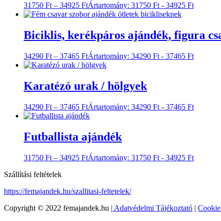
31750
Ft
–
34925
Ft
Ártartomány: 31750 Ft - 34925 Ft
Biciklis, kerékpáros ajándék, figura c
34290
Ft
–
37465
Ft
Ártartomány: 34290 Ft - 37465 Ft
Karatézó urak / hölgyek
34290
Ft
–
37465
Ft
Ártartomány: 34290 Ft - 37465 Ft
Futballista ajándék
31750
Ft
–
34925
Ft
Ártartomány: 31750 Ft - 34925 Ft
Szállítási feltételek
https://femajandek.hu/szallitasi-feltetelek/
Copyright © 2022 femajandek.hu |
Adatvédelmi Tájékoztató
|
Cookie