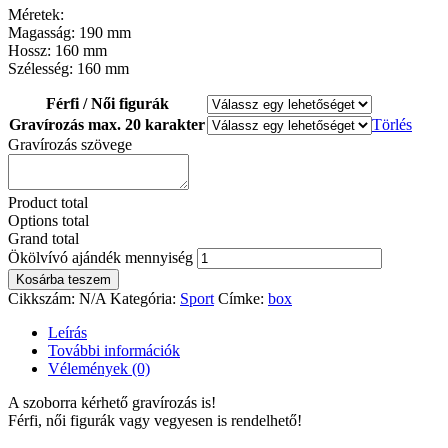
Méretek:
Magasság: 190 mm
Hossz: 160 mm
Szélesség: 160 mm
Férfi / Női figurák
Gravírozás max. 20 karakter
Törlés
Gravírozás szövege
Product total
Options total
Grand total
Ökölvívó ajándék mennyiség
Kosárba teszem
Cikkszám:
N/A
Kategória:
Sport
Címke:
box
Leírás
További információk
Vélemények (0)
A szoborra kérhető gravírozás is!
Férfi, női figurák vagy vegyesen is rendelhető!