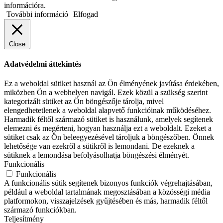
információra.
További információ
Elfogad
Close
Adatvédelmi áttekintés
Ez a weboldal sütiket használ az Ön élményének javítása érdekében,
miközben Ön a webhelyen navigál. Ezek közül a szükség szerint
kategorizált sütiket az Ön böngészője tárolja, mivel
elengedhetetlenek a weboldal alapvető funkcióinak működéséhez.
Harmadik féltől származó sütiket is használunk, amelyek segítenek
elemezni és megérteni, hogyan használja ezt a weboldalt. Ezeket a
sütiket csak az Ön beleegyezésével tároljuk a böngészőben. Önnek
lehetősége van ezekről a sütikről is lemondani. De ezeknek a
sütiknek a lemondása befolyásolhatja böngészési élményét.
Funkcionális
Funkcionális
A funkcionális sütik segítenek bizonyos funkciók végrehajtásában,
például a weboldal tartalmának megosztásában a közösségi média
platformokon, visszajelzések gyűjtésében és más, harmadik féltől
származó funkciókban.
Teljesítmény