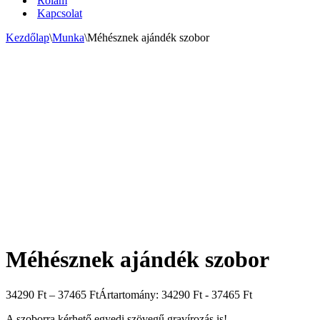
Rólam
Kapcsolat
Kezdőlap
\
Munka
\
Méhésznek ajándék szobor
Méhésznek ajándék szobor
34290
Ft
–
37465
Ft
Ártartomány: 34290 Ft - 37465 Ft
A szoborra kérhető egyedi szövegű gravírozás is!