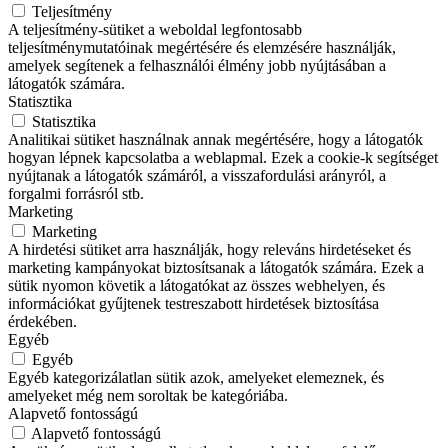
Teljesítmény
A teljesítmény-sütiket a weboldal legfontosabb
teljesítménymutatóinak megértésére és elemzésére használják,
amelyek segítenek a felhasználói élmény jobb nyújtásában a
látogatók számára.
Statisztika
Statisztika
Analitikai sütiket használnak annak megértésére, hogy a látogatók
hogyan lépnek kapcsolatba a weblapmal. Ezek a cookie-k segítséget
nyújtanak a látogatók számáról, a visszafordulási arányról, a
forgalmi forrásról stb.
Marketing
Marketing
A hirdetési sütiket arra használják, hogy releváns hirdetéseket és
marketing kampányokat biztosítsanak a látogatók számára. Ezek a
sütik nyomon követik a látogatókat az összes webhelyen, és
információkat gyűjtenek testreszabott hirdetések biztosítása
érdekében.
Egyéb
Egyéb
Egyéb kategorizálatlan sütik azok, amelyeket elemeznek, és
amelyeket még nem soroltak be kategóriába.
Alapvető fontosságú
Alapvető fontosságú