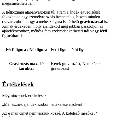
megismételhetetlen!
A hétköznapi alapanyagokon túl a fém ajándék egyediségét
fokozhatod egy személyre szóló üzenettel is, hiszen minden
csavarszobrunk, így a méhész figura is kérhető
gravírozással is
.
Annak érdekében, hogy ajándékod még jobban passzoljon az
ajándékozotthoz, méhész fém szobrodat kérheted
női vagy férfi
figurában is
.
Férfi figura / Női figura
Férfi figura, Női figura
Gravírozás max. 20
Kérek gravírozást, Nem kérek
karakter
gravírozást
Értékelések
Még nincsenek értékelések.
„Méhésznek ajándék szobor” értékelése elsőként
Az e-mail címet nem tesszük közzé.
A kötelező mezőket
*