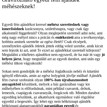
méhészeknek!
Egyedi fém ajándékot keresel
méhész szerettednek vagy
ismerősödnek
karácsonyra, születésnapra, vagy csak úgy
alkalomtól függetlenül? Olyan meglepetést szeretnél adni neki, ami
még nagy esélyel nincs a polcán és
emlékezteti
arra a tevékenysége,
hobbira aminek szentelte az egész életét? Csak elcsépelt,
személytelen ajándék ötletek jöttek eddig veled szembe, amik kicsit
sem fejezik ki azt, amit Te ezzel az ajándékkal szeretnél kifejezni?
Megtalálni a tökéletes ajándékot nem egyszerű, de ha már itt vagy
jó
helyen jársz
, hogy megtaláld azt az egyedi darabot, ami után egy
méhész titkon vágyakozik!
Sokan nem gondolják de a méhész foglalkozás nehéz és kitartást
igénylő elhivatás, amin az egész bolygónk jövője múlhat! Ajándék
fém csavar szobraink olyan
100%-ban újrahasznosított
anyagokból
készülnek, melyek a ház garázsában vagy kis
műhelyében is előfordulnak, mint például csavarok, drótok,
lemezek, csapágyak csavaranyák, forgácsok stb. Minden darabot
egyedileg készítünk, az alkatrészek egymáshoz való rögzítése
egyedül a hegesztés. Így lehet egy nem hétköznapi ajándék
hétköznapi alapanyagokból
garantáltan egyedi
és