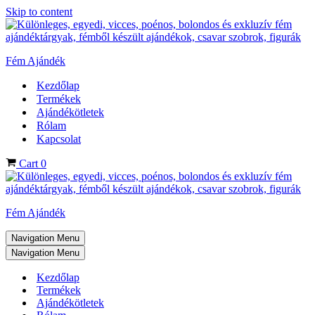
Skip to content
Fém Ajándék
Kezdőlap
Termékek
Ajándékötletek
Rólam
Kapcsolat
Cart
0
Fém Ajándék
Navigation Menu
Navigation Menu
Kezdőlap
Termékek
Ajándékötletek