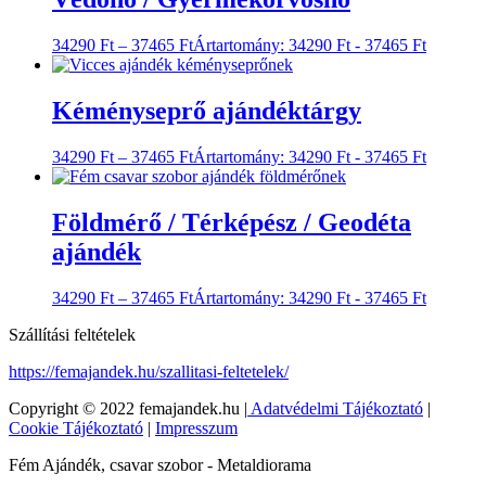
34290
Ft
–
37465
Ft
Ártartomány: 34290 Ft - 37465 Ft
Kéményseprő ajándéktárgy
34290
Ft
–
37465
Ft
Ártartomány: 34290 Ft - 37465 Ft
Földmérő / Térképész / Geodéta
ajándék
34290
Ft
–
37465
Ft
Ártartomány: 34290 Ft - 37465 Ft
Szállítási feltételek
https://femajandek.hu/szallitasi-feltetelek/
Copyright © 2022 femajandek.hu |
Adatvédelmi Tájékoztató
|
Cookie Tájékoztató
|
Impresszum
Fém Ajándék, csavar szobor - Metaldiorama