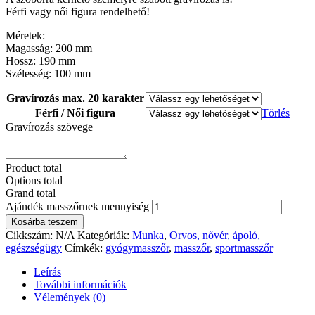
Férfi vagy női figura rendelhető!
Méretek:
Magasság: 200 mm
Hossz: 190 mm
Szélesség: 100 mm
Gravírozás max. 20 karakter
Férfi / Női figura
Törlés
Gravírozás szövege
Product total
Options total
Grand total
Ajándék masszőrnek mennyiség
Kosárba teszem
Cikkszám:
N/A
Kategóriák:
Munka
,
Orvos, nővér, ápoló,
egészségügy
Címkék:
gyógymasszőr
,
masszőr
,
sportmasszőr
Leírás
További információk
Vélemények (0)