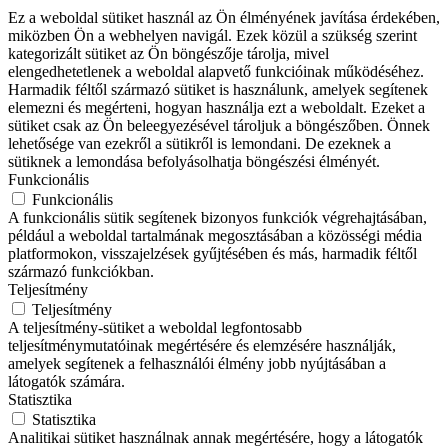
Ez a weboldal sütiket használ az Ön élményének javítása érdekében,
miközben Ön a webhelyen navigál. Ezek közül a szükség szerint
kategorizált sütiket az Ön böngészője tárolja, mivel
elengedhetetlenek a weboldal alapvető funkcióinak működéséhez.
Harmadik féltől származó sütiket is használunk, amelyek segítenek
elemezni és megérteni, hogyan használja ezt a weboldalt. Ezeket a
sütiket csak az Ön beleegyezésével tároljuk a böngészőben. Önnek
lehetősége van ezekről a sütikről is lemondani. De ezeknek a
sütiknek a lemondása befolyásolhatja böngészési élményét.
Funkcionális
Funkcionális
A funkcionális sütik segítenek bizonyos funkciók végrehajtásában,
például a weboldal tartalmának megosztásában a közösségi média
platformokon, visszajelzések gyűjtésében és más, harmadik féltől
származó funkciókban.
Teljesítmény
Teljesítmény
A teljesítmény-sütiket a weboldal legfontosabb
teljesítménymutatóinak megértésére és elemzésére használják,
amelyek segítenek a felhasználói élmény jobb nyújtásában a
látogatók számára.
Statisztika
Statisztika
Analitikai sütiket használnak annak megértésére, hogy a látogatók