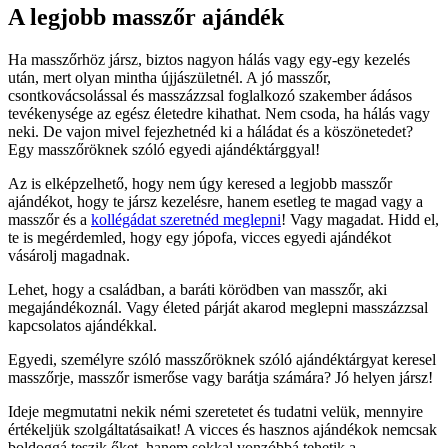
A legjobb masszőr ajándék
Ha masszőrhöz jársz, biztos nagyon hálás vagy egy-egy kezelés
után, mert olyan mintha újjászületnél. A jó masszőr,
csontkovácsolással és masszázzsal foglalkozó szakember ádásos
tevékenysége az egész életedre kihathat. Nem csoda, ha hálás vagy
neki. De vajon mivel fejezhetnéd ki a háládat és a köszönetedet?
Egy masszőröknek szóló egyedi ajándéktárggyal!
Az is elképzelhető, hogy nem úgy keresed a legjobb masszőr
ajándékot, hogy te jársz kezelésre, hanem esetleg te magad vagy a
masszőr és a
kollégádat szeretnéd meglepni
! Vagy magadat. Hidd el,
te is megérdemled, hogy egy jópofa, vicces egyedi ajándékot
vásárolj magadnak.
Lehet, hogy a családban, a baráti körödben van masszőr, aki
megajándékoznál. Vagy életed párját akarod meglepni masszázzsal
kapcsolatos ajándékkal.
Egyedi, személyre szóló masszőröknek szóló ajándéktárgyat keresel
masszőrje, masszőr ismerőse vagy barátja számára? Jó helyen jársz!
Ideje megmutatni nekik némi szeretetet és tudatni velük, mennyire
értékeljük szolgáltatásaikat! A vicces és hasznos ajándékok nemcsak
boldoggá teszik őket, hanem sokkal vonzóbbá tehetik a