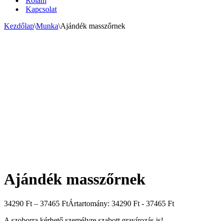
Rólam
Kapcsolat
Kezdőlap
\
Munka
\
Ajándék masszőrnek
Ajándék masszőrnek
34290
Ft
–
37465
Ft
Ártartomány: 34290 Ft - 37465 Ft
A szoborra kérhető személyre szabott gravírozás is!