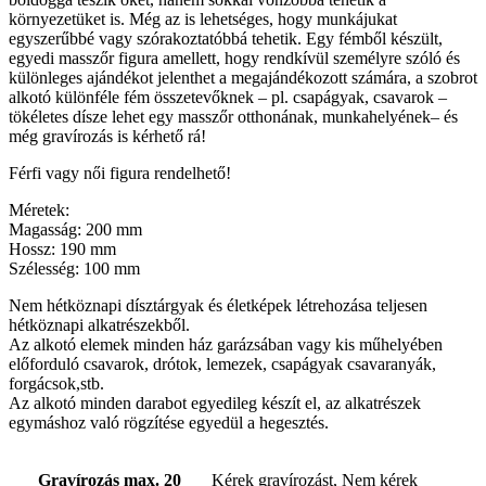
környezetüket is. Még az is lehetséges, hogy munkájukat
egyszerűbbé vagy szórakoztatóbbá tehetik. Egy fémből készült,
egyedi masszőr figura amellett, hogy rendkívül személyre szóló és
különleges ajándékot jelenthet a megajándékozott számára, a szobrot
alkotó különféle fém összetevőknek – pl. csapágyak, csavarok –
tökéletes dísze lehet egy masszőr otthonának, munkahelyének– és
még gravírozás is kérhető rá!
Férfi vagy női figura rendelhető!
Méretek:
Magasság: 200 mm
Hossz: 190 mm
Szélesség: 100 mm
Nem hétköznapi dísztárgyak és életképek létrehozása teljesen
hétköznapi alkatrészekből.
Az alkotó elemek minden ház garázsában vagy kis műhelyében
előforduló csavarok, drótok, lemezek, csapágyak csavaranyák,
forgácsok,stb.
Az alkotó minden darabot egyedileg készít el, az alkatrészek
egymáshoz való rögzítése egyedül a hegesztés.
Gravírozás max. 20
Kérek gravírozást, Nem kérek