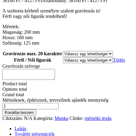
38100
Ft
–
41275
Ft
Ártartomány: 38100 Ft - 41275 Ft
A szoborra kérhető személyre szabott gravírozás is!
Férfi vagy női figurák rendelhető!
Méretek:
Magasság: 200 mm
Hossz: 180 mm
Szélesség: 125 mm
Gravírozás max. 20 karakter
Férfi / Női figurák
Törlés
Gravírozás szövege
Product total
Options total
Grand total
Mérnöknek, építésznek, tervezőnek ajándék mennyiség
Kosárba teszem
Cikkszám:
N/A
Kategória:
Munka
Címke:
mérnöki iroda
Leírás
További információk