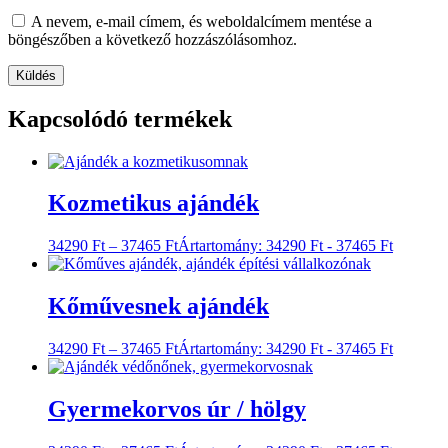
A nevem, e-mail címem, és weboldalcímem mentése a
böngészőben a következő hozzászólásomhoz.
Kapcsolódó termékek
Kozmetikus ajándék
34290
Ft
–
37465
Ft
Ártartomány: 34290 Ft - 37465 Ft
Kőművesnek ajándék
34290
Ft
–
37465
Ft
Ártartomány: 34290 Ft - 37465 Ft
Gyermekorvos úr / hölgy