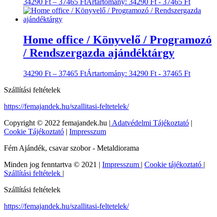
34290
Ft
–
37465
Ft
Ártartomány: 34290 Ft - 37465 Ft
Home office / Könyvelő / Programozó
/ Rendszergazda ajándéktárgy
34290
Ft
–
37465
Ft
Ártartomány: 34290 Ft - 37465 Ft
Szállítási feltételek
https://femajandek.hu/szallitasi-feltetelek/
Copyright © 2022 femajandek.hu |
Adatvédelmi Tájékoztató
|
Cookie Tájékoztató
|
Impresszum
Fém Ajándék, csavar szobor - Metaldiorama
Minden jog fenntartva © 2021 |
Impresszum
|
Cookie tájékoztató
|
Szállítási feltételek
|
Szállítási feltételek
https://femajandek.hu/szallitasi-feltetelek/