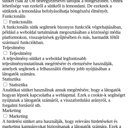
sütiket csak az Ön beleegyezésével tároljuk a böngészőben. Önnek
lehetősége van ezekről a sütikről is lemondani. De ezeknek a
sütiknek a lemondása befolyásolhatja böngészési élményét.
Funkcionális
Funkcionális
A funkcionális sütik segítenek bizonyos funkciók végrehajtásában,
például a weboldal tartalmának megosztásában a közösségi média
platformokon, visszajelzések gyűjtésében és más, harmadik féltől
származó funkciókban.
Teljesítmény
Teljesítmény
A teljesítmény-sütiket a weboldal legfontosabb
teljesítménymutatóinak megértésére és elemzésére használják,
amelyek segítenek a felhasználói élmény jobb nyújtásában a
látogatók számára.
Statisztika
Statisztika
Analitikai sütiket használnak annak megértésére, hogy a látogatók
hogyan lépnek kapcsolatba a weblapmal. Ezek a cookie-k segítséget
nyújtanak a látogatók számáról, a visszafordulási arányról, a
forgalmi forrásról stb.
Marketing
Marketing
A hirdetési sütiket arra használják, hogy releváns hirdetéseket és
marketing kampányokat biztosítsanak a látogatók számára. Ezek a