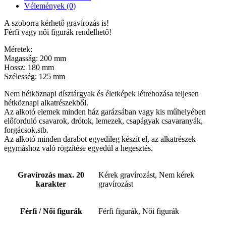
Vélemények (0)
A szoborra kérhető gravírozás is!
Férfi vagy női figurák rendelhető!
Méretek:
Magasság: 200 mm
Hossz: 180 mm
Szélesség: 125 mm
Nem hétköznapi dísztárgyak és életképek létrehozása teljesen
hétköznapi alkatrészekből.
Az alkotó elemek minden ház garázsában vagy kis műhelyében
előforduló csavarok, drótok, lemezek, csapágyak csavaranyák,
forgácsok,stb.
Az alkotó minden darabot egyedileg készít el, az alkatrészek
egymáshoz való rögzítése egyedül a hegesztés.
Gravírozás max. 20
Kérek gravírozást, Nem kérek
karakter
gravírozást
Férfi / Női figurák
Férfi figurák, Női figurák