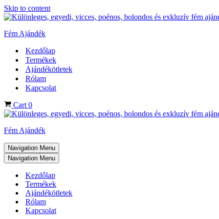
Skip to content
Fém Ajándék
Kezdőlap
Termékek
Ajándékötletek
Rólam
Kapcsolat
Cart
0
Fém Ajándék
Navigation Menu
Navigation Menu
Kezdőlap
Termékek
Ajándékötletek
Rólam
Kapcsolat