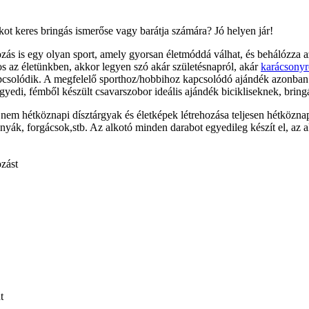
ot keres bringás ismerőse vagy barátja számára? Jó helyen jár!
zás is egy olyan sport, amely gyorsan életmóddá válhat, és behálózza az
ros az életünkben, akkor legyen szó akár születésnapról, akár
karácsonyr
csolódik. A megfelelő sporthoz/hobbihoz kapcsolódó ajándék azonban
yedi, fémből készült csavarszobor ideális ajándék bicikliseknek, brin
 nem hétköznapi dísztárgyak és életképek létrehozása teljesen hétközn
yák, forgácsok,stb. Az alkotó minden darabot egyedileg készít el, az a
zást
t