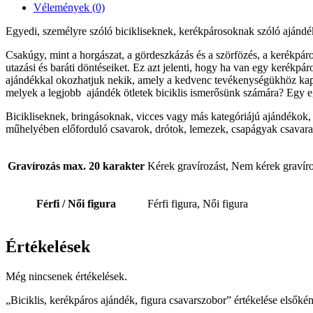
Vélemények (0)
Egyedi, személyre szóló bicikliseknek, kerékpárosoknak szóló ajándék
Csakúgy, mint a horgászat, a gördeszkázás és a szörfözés, a kerékpáro
utazási és baráti döntéseiket. Ez azt jelenti, hogy ha van egy kerékpá
ajándékkal okozhatjuk nekik, amely a kedvenc tevékenységükhöz kap
melyek a legjobb ajándék ötletek biciklis ismerősünk számára? Egy eg
Bicikliseknek, bringásoknak, vicces vagy más kategóriájú ajándékok,
műhelyében előforduló csavarok, drótok, lemezek, csapágyak csavaran
Gravírozás max. 20 karakter
Kérek gravírozást, Nem kérek gravíro
Férfi / Női figura
Férfi figura, Női figura
Értékelések
Még nincsenek értékelések.
„Biciklis, kerékpáros ajándék, figura csavarszobor” értékelése elsőkén