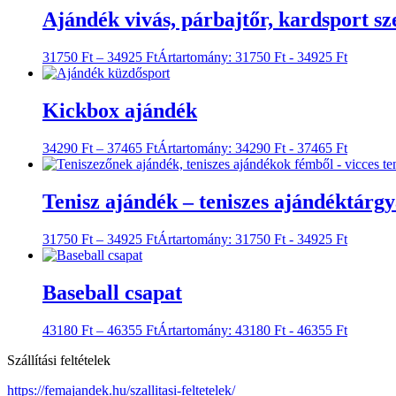
Ajándék vivás, párbajtőr, kardsport s
31750
Ft
–
34925
Ft
Ártartomány: 31750 Ft - 34925 Ft
Kickbox ajándék
34290
Ft
–
37465
Ft
Ártartomány: 34290 Ft - 37465 Ft
Tenisz ajándék – teniszes ajándéktárgy
31750
Ft
–
34925
Ft
Ártartomány: 31750 Ft - 34925 Ft
Baseball csapat
43180
Ft
–
46355
Ft
Ártartomány: 43180 Ft - 46355 Ft
Szállítási feltételek
https://femajandek.hu/szallitasi-feltetelek/