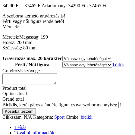
34290
Ft
–
37465
Ft
Ártartomány: 34290 Ft - 37465 Ft
A szoborra kérhető gravírozás is!
Férfi vagy női figura rendelhető!
Méretek:
Méretek:Magasság: 190
Hossz: 200 mm
Szélesség: 80 mm
Gravírozás max. 20 karakter
Férfi / Női figura
Törlés
Gravírozás szövege
Product total
Options total
Grand total
Biciklis, kerékpáros ajándék, figura csavarszobor mennyiség
Kosárba teszem
Cikkszám:
N/A
Kategória:
Sport
Címke:
bicikli
Leírás
További információk