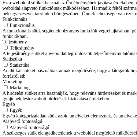
Ez a weboldal sütiket használ az Ön élményének javítása érdekében, m
weboldal alapvető funkcióinak működéséhez. Harmadik féltől származó
beleegyezésével tároljuk a böngészőben. Önnek lehetősége van ezekrő
Funkcionális
Funkcionális
A funkcionális sütik segítenek bizonyos funkciók végrehajtásában, p
funkciókban.
Teljesítmény
Teljesítmény
A teljesítmény-sütiket a weboldal legfontosabb teljesítménymutatóina
Statisztika
Statisztika
Analitikai sütiket használnak annak megértésére, hogy a látogatók hog
forrásról stb.
Marketing
Marketing
A hirdetési sütiket arra használják, hogy releváns hirdetéseket és m
gyűjtenek testreszabott hirdetések biztosítása érdekében.
Egyéb
Egyéb
Egyéb kategorizálatlan sütik azok, amelyeket elemeznek, és amelyeke
Alapvető fontosságú
Alapvető fontosságú
A szükséges sütik elengedhetetlenek a weboldal megfelelő működéséhez.