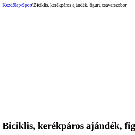
Kezdőlap
\
Sport
\
Biciklis, kerékpáros ajándék, figura csavarszobor
Biciklis, kerékpáros ajándék, f