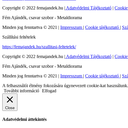
Copyright © 2022 femajandek.hu |
Adatvédelmi Tájékoztató
|
Cookie
Fém Ajándék, csavar szobor - Metaldiorama
Minden jog fenntartva © 2021 |
Impresszum
|
Cookie tájékoztató
|
Szá
Szállítási feltételek
https://femajandek.hu/szallitasi-feltetelek/
Copyright © 2022 femajandek.hu |
Adatvédelmi Tájékoztató
|
Cookie
Fém Ajándék, csavar szobor - Metaldiorama
Minden jog fenntartva © 2021 |
Impresszum
|
Cookie tájékoztató
|
Szá
A felhasználói élmény fokozására úgynevezett cookie-kat használunk. 
További információ
Elfogad
Close
Adatvédelmi áttekintés