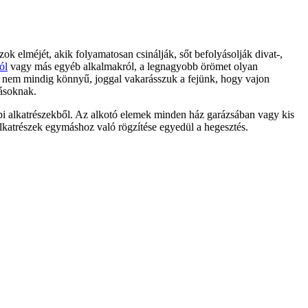
ok elméjét, akik folyamatosan csinálják, sőt befolyásolják divat-,
ól
vagy más egyéb alkalmakról, a legnagyobb örömet olyan
 nem mindig könnyű, joggal vakarásszuk a fejünk, hogy vajon
gásoknak.
api alkatrészekből. Az alkotó elemek minden ház garázsában vagy kis
lkatrészek egymáshoz való rögzítése egyedül a hegesztés.