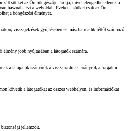
zált sütiket az Ön böngészője tárolja, mivel elengedhetetlenek a
an használja ezt a weboldalt. Ezeket a sütiket csak az Ön
olhatja böngészési élményét.
mokon, visszajelzések gyűjtésében és más, harmadik féltől származó
ói élmény jobb nyújtásában a látogatók számára.
ak a látogatók számáról, a visszafordulási arányról, a forgalmi
omon követik a látogatókat az összes webhelyen, és információkat
biztonsági jellemzőit.