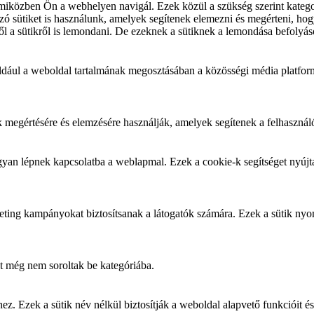
iközben Ön a webhelyen navigál. Ezek közül a szükség szerint kategori
 sütiket is használunk, amelyek segítenek elemezni és megérteni, hogy
l a sütikről is lemondani. De ezeknek a sütiknek a lemondása befolyás
éldául a weboldal tartalmának megosztásában a közösségi média platfor
k megértésére és elemzésére használják, amelyek segítenek a felhasznál
yan lépnek kapcsolatba a weblapmal. Ezek a cookie-k segítséget nyújtan
arketing kampányokat biztosítsanak a látogatók számára. Ezek a sütik ny
t még nem soroltak be kategóriába.
 Ezek a sütik név nélkül biztosítják a weboldal alapvető funkcióit és 