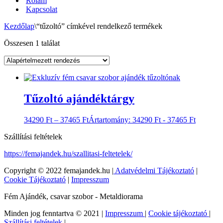
Rólam
Kapcsolat
Kezdőlap
\
“tűzoltó” címkével rendelkező termékek
Összesen 1 találat
Tűzoltó ajándéktárgy
34290
Ft
–
37465
Ft
Ártartomány: 34290 Ft - 37465 Ft
Szállítási feltételek
https://femajandek.hu/szallitasi-feltetelek/
Copyright © 2022 femajandek.hu |
Adatvédelmi Tájékoztató
|
Cookie Tájékoztató
|
Impresszum
Fém Ajándék, csavar szobor - Metaldiorama
Minden jog fenntartva © 2021 |
Impresszum
|
Cookie tájékoztató
|
Szállítási feltételek
|