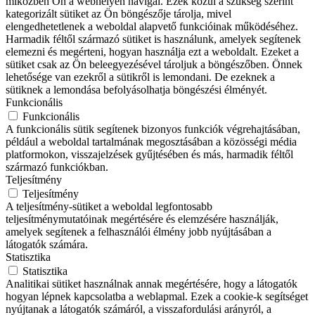
miközben Ön a webhelyen navigál. Ezek közül a szükség szerint
kategorizált sütiket az Ön böngészője tárolja, mivel
elengedhetetlenek a weboldal alapvető funkcióinak működéséhez.
Harmadik féltől származó sütiket is használunk, amelyek segítenek
elemezni és megérteni, hogyan használja ezt a weboldalt. Ezeket a
sütiket csak az Ön beleegyezésével tároljuk a böngészőben. Önnek
lehetősége van ezekről a sütikről is lemondani. De ezeknek a
sütiknek a lemondása befolyásolhatja böngészési élményét.
Funkcionális
Funkcionális
A funkcionális sütik segítenek bizonyos funkciók végrehajtásában,
például a weboldal tartalmának megosztásában a közösségi média
platformokon, visszajelzések gyűjtésében és más, harmadik féltől
származó funkciókban.
Teljesítmény
Teljesítmény
A teljesítmény-sütiket a weboldal legfontosabb
teljesítménymutatóinak megértésére és elemzésére használják,
amelyek segítenek a felhasználói élmény jobb nyújtásában a
látogatók számára.
Statisztika
Statisztika
Analitikai sütiket használnak annak megértésére, hogy a látogatók
hogyan lépnek kapcsolatba a weblapmal. Ezek a cookie-k segítséget
nyújtanak a látogatók számáról, a visszafordulási arányról, a