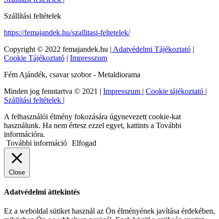
Szállítási feltételek
https://femajandek.hu/szallitasi-feltetelek/
Copyright © 2022 femajandek.hu |
Adatvédelmi Tájékoztató
|
Cookie Tájékoztató
|
Impresszum
Fém Ajándék, csavar szobor - Metaldiorama
Minden jog fenntartva © 2021 |
Impresszum
|
Cookie tájékoztató
|
Szállítási feltételek
|
A felhasználói élmény fokozására úgynevezett cookie-kat
használunk. Ha nem értesz ezzel egyet, kattints a További
információra.
További információ
Elfogad
Close
Adatvédelmi áttekintés
Ez a weboldal sütiket használ az Ön élményének javítása érdekében,