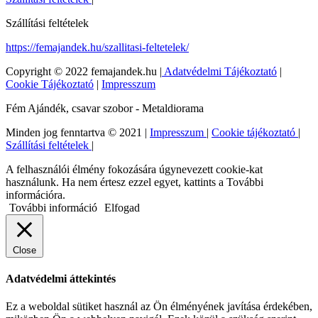
Szállítási feltételek
https://femajandek.hu/szallitasi-feltetelek/
Copyright © 2022 femajandek.hu |
Adatvédelmi Tájékoztató
|
Cookie Tájékoztató
|
Impresszum
Fém Ajándék, csavar szobor - Metaldiorama
Minden jog fenntartva © 2021 |
Impresszum
|
Cookie tájékoztató
|
Szállítási feltételek
|
A felhasználói élmény fokozására úgynevezett cookie-kat
használunk. Ha nem értesz ezzel egyet, kattints a További
információra.
További információ
Elfogad
Close
Adatvédelmi áttekintés
Ez a weboldal sütiket használ az Ön élményének javítása érdekében,