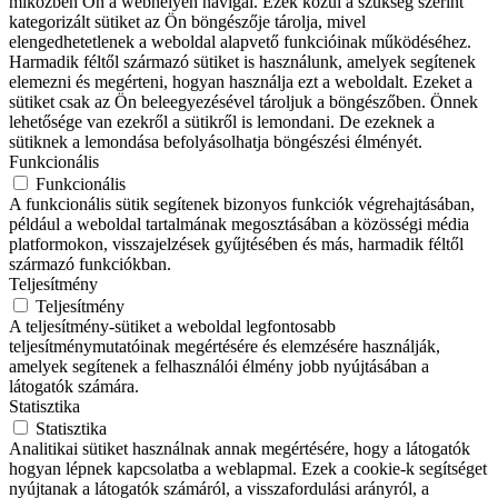
miközben Ön a webhelyen navigál. Ezek közül a szükség szerint
kategorizált sütiket az Ön böngészője tárolja, mivel
elengedhetetlenek a weboldal alapvető funkcióinak működéséhez.
Harmadik féltől származó sütiket is használunk, amelyek segítenek
elemezni és megérteni, hogyan használja ezt a weboldalt. Ezeket a
sütiket csak az Ön beleegyezésével tároljuk a böngészőben. Önnek
lehetősége van ezekről a sütikről is lemondani. De ezeknek a
sütiknek a lemondása befolyásolhatja böngészési élményét.
Funkcionális
Funkcionális
A funkcionális sütik segítenek bizonyos funkciók végrehajtásában,
például a weboldal tartalmának megosztásában a közösségi média
platformokon, visszajelzések gyűjtésében és más, harmadik féltől
származó funkciókban.
Teljesítmény
Teljesítmény
A teljesítmény-sütiket a weboldal legfontosabb
teljesítménymutatóinak megértésére és elemzésére használják,
amelyek segítenek a felhasználói élmény jobb nyújtásában a
látogatók számára.
Statisztika
Statisztika
Analitikai sütiket használnak annak megértésére, hogy a látogatók
hogyan lépnek kapcsolatba a weblapmal. Ezek a cookie-k segítséget
nyújtanak a látogatók számáról, a visszafordulási arányról, a