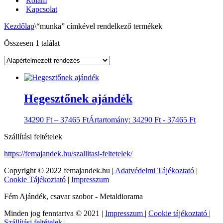
Rólam
Kapcsolat
Kezdőlap
\
“munka” címkével rendelkező termékek
Összesen 1 találat
Hegesztőnek ajándék
34290
Ft
–
37465
Ft
Ártartomány: 34290 Ft - 37465 Ft
Szállítási feltételek
https://femajandek.hu/szallitasi-feltetelek/
Copyright © 2022 femajandek.hu |
Adatvédelmi Tájékoztató
|
Cookie Tájékoztató
|
Impresszum
Fém Ajándék, csavar szobor - Metaldiorama
Minden jog fenntartva © 2021 |
Impresszum
|
Cookie tájékoztató
|
Szállítási feltételek
|